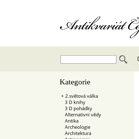
Antikvariát 
Kategorie
+
2.světová válka
3 D knihy
3 D pohádky
Alternativní vědy
Antika
Archeologie
Architektura