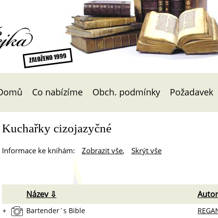
Čejka
Domů
Co nabízíme
Obch. podmínky
Požadavek
Kuchařky cizojazyčné
Informace ke knihám:
Zobrazit vše
,
Skrýt vše
Název ⇩
Auto
+
Bartender´s Bible
REGAN