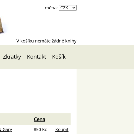
měna:
V košíku nemáte žádné knihy
Zkratky
Kontakt
Košík
r
Cena
 Gary
850 Kč
Koupit