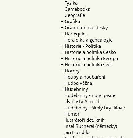
Fyzika
Gamebooks
Geografie
+
Grafika
+
Gramofonové desky
+
Harlequin.
Heraldika a genealogie
+
Historie - Politika
+
Historie a politika Česko
+
Historie a politika Evropa
+
Historie a politika svět
+
Horory
Houby a houbaření
Hudba vážná
+
Hudebniny
Hudebniny - noty: písně
dvojlisty Accord
Hudebniny - školy hry: klavír
Humor
Ilustrátoři dět. knih
Insel Bücherei (německy)
Jan Hus dílo