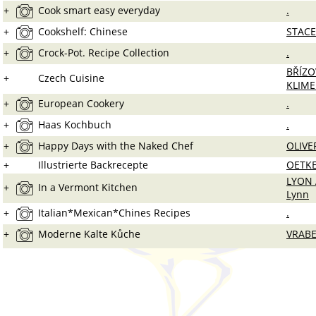
+
Cook smart easy everyday
.
+
Cookshelf: Chinese
STACE
+
Crock-Pot. Recipe Collection
.
BŘÍZO
+
Czech Cuisine
KLIM
+
European Cookery
.
+
Haas Kochbuch
.
+
Happy Days with the Naked Chef
OLIVE
+
Illustrierte Backrecepte
OETKE
LYON
+
In a Vermont Kitchen
Lynn
+
Italian*Mexican*Chines Recipes
.
+
Moderne Kalte Kůche
VRABE