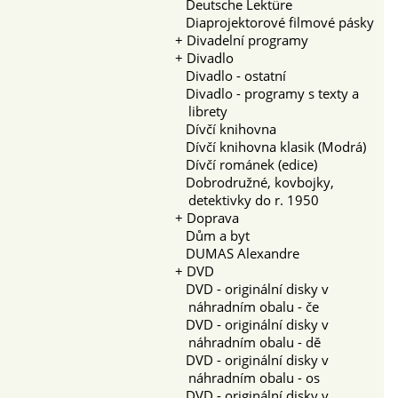
Deutsche Lektüre
Diaprojektorové filmové pásky
+
Divadelní programy
+
Divadlo
Divadlo - ostatní
Divadlo - programy s texty a
librety
Dívčí knihovna
Dívčí knihovna klasik (Modrá)
Dívčí románek (edice)
Dobrodružné, kovbojky,
detektivky do r. 1950
+
Doprava
Dům a byt
DUMAS Alexandre
+
DVD
DVD - originální disky v
náhradním obalu - če
DVD - originální disky v
náhradním obalu - dě
DVD - originální disky v
náhradním obalu - os
DVD - originální disky v