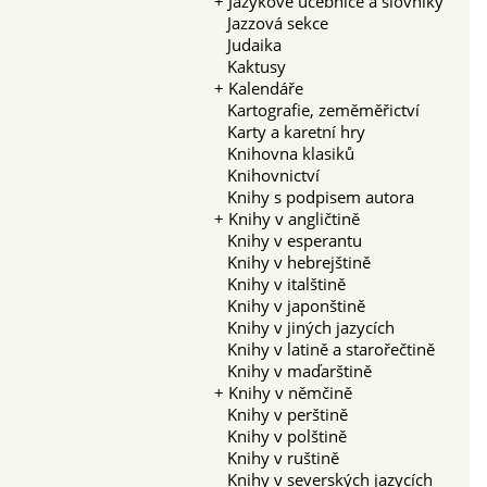
+
Jazykové učebnice a slovníky
Jazzová sekce
Judaika
Kaktusy
+
Kalendáře
Kartografie, zeměměřictví
Karty a karetní hry
Knihovna klasiků
Knihovnictví
Knihy s podpisem autora
+
Knihy v angličtině
Knihy v esperantu
Knihy v hebrejštině
Knihy v italštině
Knihy v japonštině
Knihy v jiných jazycích
Knihy v latině a starořečtině
Knihy v maďarštině
+
Knihy v němčině
Knihy v perštině
Knihy v polštině
Knihy v ruštině
Knihy v severských jazycích