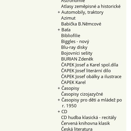
Astronomie
Atlasy zeměpisné a historické
+
Automobily, traktory
Azimut
Babička B.Němcové
+
Baťa
Bibliofilie
Biggles - nový
Blu-ray disky
Bojovníci sešity
BURIAN Zdeněk
ČAPEK Josef a Karel spol.díla
ČAPEK Josef literární dílo
ČAPEK Josef obálky a ilustrace
ČAPEK Karel
+
Časopisy
Časopisy cizojazyčné
+
Časopisy pro děti a mládež po
r. 1950
+
CD
CD hudba klasická - recitály
Červená knihovna klasik
Česká literatura