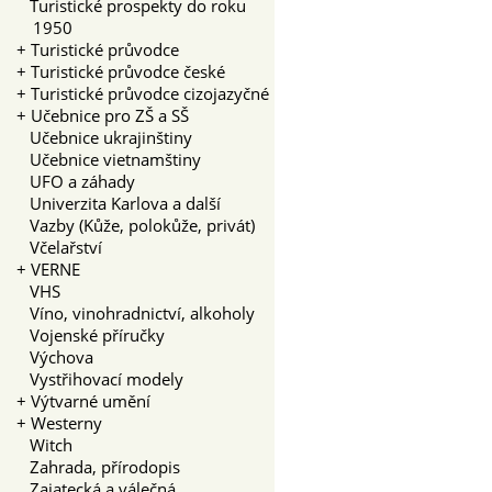
Turistické prospekty do roku
1950
+
Turistické průvodce
+
Turistické průvodce české
+
Turistické průvodce cizojazyčné
+
Učebnice pro ZŠ a SŠ
Učebnice ukrajinštiny
Učebnice vietnamštiny
UFO a záhady
Univerzita Karlova a další
Vazby (Kůže, polokůže, privát)
Včelařství
+
VERNE
VHS
Víno, vinohradnictví, alkoholy
Vojenské příručky
Výchova
Vystřihovací modely
+
Výtvarné umění
+
Westerny
Witch
Zahrada, přírodopis
Zajatecká a válečná