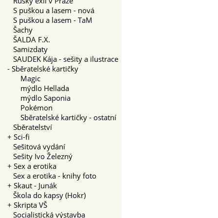
Ruský exil v Praze
S puškou a lasem - nová
S puškou a lasem - TaM
Šachy
ŠALDA F.X.
Samizdaty
SAUDEK Kája - sešity a ilustrace
-
Sběratelské kartičky
Magic
mýdlo Hellada
mýdlo Saponia
Pokémon
Sběratelské kartičky - ostatní
Sběratelství
+
Sci-fi
Sešitová vydání
Sešity Ivo Železný
+
Sex a erotika
Sex a erotika - knihy foto
+
Skaut - Junák
Škola do kapsy (Hokr)
+
Skripta VŠ
Socialistická výstavba