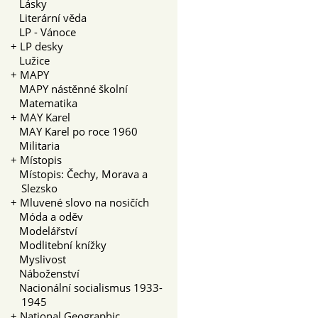
Lásky
Literární věda
LP - Vánoce
+
LP desky
Lužice
+
MAPY
MAPY nástěnné školní
Matematika
+
MAY Karel
MAY Karel po roce 1960
Militaria
+
Místopis
Místopis: Čechy, Morava a
Slezsko
+
Mluvené slovo na nosičích
Móda a oděv
Modelářství
Modlitební knížky
Myslivost
Náboženství
Nacionální socialismus 1933-
1945
+
National Geographic