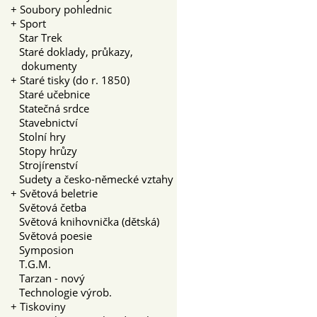
+
Soubory pohlednic
+
Sport
Star Trek
Staré doklady, průkazy,
dokumenty
+
Staré tisky (do r. 1850)
Staré učebnice
Statečná srdce
Stavebnictví
Stolní hry
Stopy hrůzy
Strojírenství
Sudety a česko-německé vztahy
+
Světová beletrie
Světová četba
Světová knihovnička (dětská)
Světová poesie
Symposion
T.G.M.
Tarzan - nový
Technologie výrob.
+
Tiskoviny