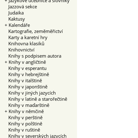
+
Jazykové učebnice a slovníky
Jazzová sekce
Judaika
Kaktusy
+
Kalendáře
Kartografie, zeměměřictví
Karty a karetní hry
Knihovna klasiků
Knihovnictví
Knihy s podpisem autora
+
Knihy v angličtině
Knihy v esperantu
Knihy v hebrejštině
Knihy v italštině
Knihy v japonštině
Knihy v jiných jazycích
Knihy v latině a starořečtině
Knihy v maďarštině
+
Knihy v němčině
Knihy v perštině
Knihy v polštině
Knihy v ruštině
Knihy v severských jazycích