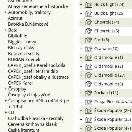
Astronomie
+
Buick Eight (24)
Atlasy zeměpisné a historické
+
Automobily, traktory
+
Buick Eight (25)
Azimut
+
Chevrolet (4)
Babička B.Němcové
+
Baťa
+
Chevrolet (5)
Bibliofilie
+
Ford (8)
Biggles - nový
Blu-ray disky
+
Graham (10)
Bojovníci sešity
+
Oldsmobile (1)
BURIAN Zdeněk
ČAPEK Josef a Karel spol.díla
+
Oldsmobile (2)
ČAPEK Josef literární dílo
+
Oldsmobile (27)
ČAPEK Josef obálky a ilustrace
ČAPEK Karel
+
Oldsmobile (3)
+
Časopisy
+
Packard (11)
Časopisy cizojazyčné
+
Časopisy pro děti a mládež po
+
Praga Piccolo 4-vál
r. 1950
+
Škoda Popular (28)
+
CD
CD hudba klasická - recitály
+
Škoda Popular (33)
Červená knihovna klasik
+
Škoda Popular (47)
Česká literatura