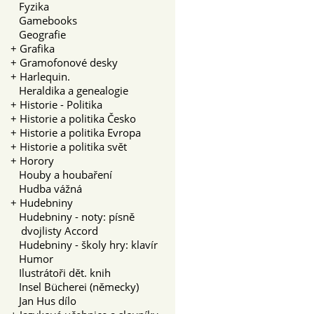
Fyzika
Gamebooks
Geografie
+
Grafika
+
Gramofonové desky
+
Harlequin.
Heraldika a genealogie
+
Historie - Politika
+
Historie a politika Česko
+
Historie a politika Evropa
+
Historie a politika svět
+
Horory
Houby a houbaření
Hudba vážná
+
Hudebniny
Hudebniny - noty: písně
dvojlisty Accord
Hudebniny - školy hry: klavír
Humor
Ilustrátoři dět. knih
Insel Bücherei (německy)
Jan Hus dílo