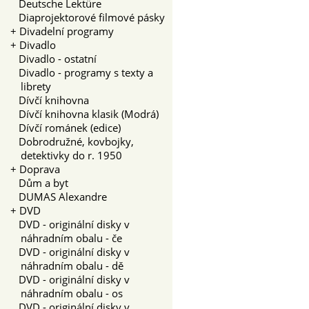
Deutsche Lektüre
Diaprojektorové filmové pásky
+
Divadelní programy
+
Divadlo
Divadlo - ostatní
Divadlo - programy s texty a
librety
Dívčí knihovna
Dívčí knihovna klasik (Modrá)
Dívčí románek (edice)
Dobrodružné, kovbojky,
detektivky do r. 1950
+
Doprava
Dům a byt
DUMAS Alexandre
+
DVD
DVD - originální disky v
náhradním obalu - če
DVD - originální disky v
náhradním obalu - dě
DVD - originální disky v
náhradním obalu - os
DVD - originální disky v