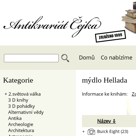
Antikvariát Čejka
Domů
Co nabízíme
Kategorie
mýdlo Hellada
+
2.světová válka
Informace ke knihám:
Zo
3 D knihy
3 D pohádky
Alternativní vědy
Antika
Název ⇩
Archeologie
Architektura
+
Buick Eight (23)