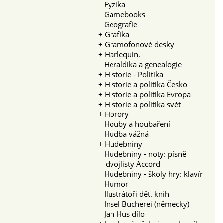
Fyzika
Gamebooks
Geografie
+
Grafika
+
Gramofonové desky
+
Harlequin.
Heraldika a genealogie
+
Historie - Politika
+
Historie a politika Česko
+
Historie a politika Evropa
+
Historie a politika svět
+
Horory
Houby a houbaření
Hudba vážná
+
Hudebniny
Hudebniny - noty: písně
dvojlisty Accord
Hudebniny - školy hry: klavír
Humor
Ilustrátoři dět. knih
Insel Bücherei (německy)
Jan Hus dílo