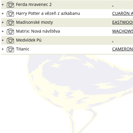
+
Ferda mravenec 2
.
+
Harry Potter a vězeň z azkabanu
CUARÓN A
+
Madisonské mosty
EASTWOOD
+
Matrix: Nová návštěva
WACHOWS
+
Medvídek Pú
.
+
Titanic
CAMERON