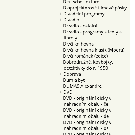
Deutsche Lektüre
Diaprojektorové filmové pásky
+
Divadelní programy
+
Divadlo
Divadlo - ostatní
Divadlo - programy s texty a
librety
Dívčí knihovna
Dívčí knihovna klasik (Modrá)
Dívčí románek (edice)
Dobrodružné, kovbojky,
detektivky do r. 1950
+
Doprava
Dům a byt
DUMAS Alexandre
+
DVD
DVD - originální disky v
náhradním obalu - če
DVD - originální disky v
náhradním obalu - dě
DVD - originální disky v
náhradním obalu - os
DVD - originální disky v