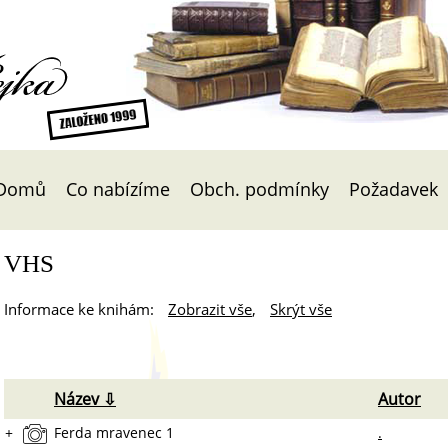
Čejka
Domů
Co nabízíme
Obch. podmínky
Požadavek
VHS
Informace ke knihám:
Zobrazit vše
,
Skrýt vše
Název ⇩
Autor
+
Ferda mravenec 1
.