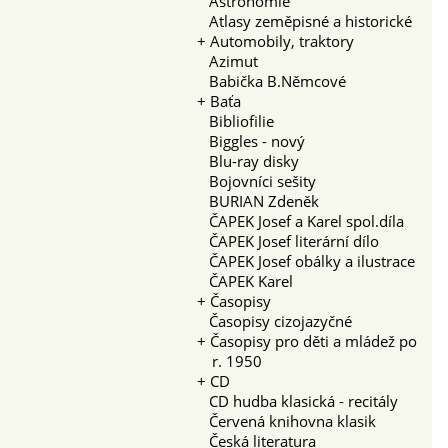
Astronomie
Atlasy zeměpisné a historické
+
Automobily, traktory
Azimut
Babička B.Němcové
+
Baťa
Bibliofilie
Biggles - nový
Blu-ray disky
Bojovníci sešity
BURIAN Zdeněk
ČAPEK Josef a Karel spol.díla
ČAPEK Josef literární dílo
ČAPEK Josef obálky a ilustrace
ČAPEK Karel
+
Časopisy
Časopisy cizojazyčné
+
Časopisy pro děti a mládež po
r. 1950
+
CD
CD hudba klasická - recitály
Červená knihovna klasik
Česká literatura