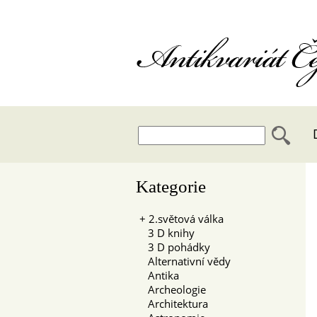
Antikvariát 
Kategorie
+
2.světová válka
3 D knihy
3 D pohádky
Alternativní vědy
Antika
Archeologie
Architektura