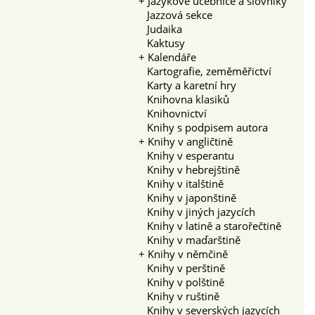
+
Jazykové učebnice a slovníky
Jazzová sekce
Judaika
Kaktusy
+
Kalendáře
Kartografie, zeměměřictví
Karty a karetní hry
Knihovna klasiků
Knihovnictví
Knihy s podpisem autora
+
Knihy v angličtině
Knihy v esperantu
Knihy v hebrejštině
Knihy v italštině
Knihy v japonštině
Knihy v jiných jazycích
Knihy v latině a starořečtině
Knihy v maďarštině
+
Knihy v němčině
Knihy v perštině
Knihy v polštině
Knihy v ruštině
Knihy v severských jazycích