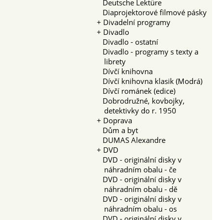
Deutsche Lektüre
Diaprojektorové filmové pásky
+
Divadelní programy
+
Divadlo
Divadlo - ostatní
Divadlo - programy s texty a
librety
Dívčí knihovna
Dívčí knihovna klasik (Modrá)
Dívčí románek (edice)
Dobrodružné, kovbojky,
detektivky do r. 1950
+
Doprava
Dům a byt
DUMAS Alexandre
+
DVD
DVD - originální disky v
náhradním obalu - če
DVD - originální disky v
náhradním obalu - dě
DVD - originální disky v
náhradním obalu - os
DVD - originální disky v