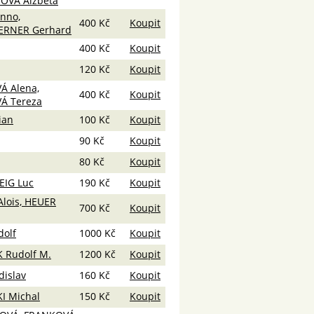
OVÁ Alžběta
nno,
400 Kč
Koupit
RNER Gerhard
400 Kč
Koupit
120 Kč
Koupit
Á Alena,
400 Kč
Koupit
Á Tereza
ian
100 Kč
Koupit
90 Kč
Koupit
80 Kč
Koupit
IG Luc
190 Kč
Koupit
lois, HEUER
700 Kč
Koupit
dolf
1000 Kč
Koupit
 Rudolf M.
1200 Kč
Koupit
dislav
160 Kč
Koupit
I Michal
150 Kč
Koupit