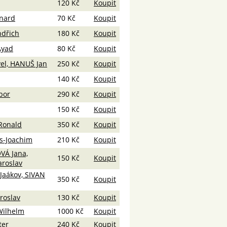
120 Kč
Koupit
nard
70 Kč
Koupit
dřich
180 Kč
Koupit
Ayad
80 Kč
Koupit
el, HANUŠ Jan
250 Kč
Koupit
140 Kč
Koupit
bor
290 Kč
Koupit
150 Kč
Koupit
Ronald
350 Kč
Koupit
s-Joachim
210 Kč
Koupit
VÁ Jana,
150 Kč
Koupit
roslav
aákov, SIVAN
350 Kč
Koupit
roslav
130 Kč
Koupit
Wilhelm
1000 Kč
Koupit
ter
240 Kč
Koupit