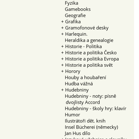
Fyzika
Gamebooks
Geografie
+
Grafika
+
Gramofonové desky
+
Harlequin.
Heraldika a genealogie
+
Historie - Politika
+
Historie a politika Česko
+
Historie a politika Evropa
+
Historie a politika svět
+
Horory
Houby a houbaření
Hudba vážná
+
Hudebniny
Hudebniny - noty: písně
dvojlisty Accord
Hudebniny - školy hry: klavír
Humor
Ilustrátoři dět. knih
Insel Bücherei (německy)
Jan Hus dílo