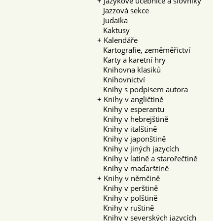
+
Jazykové učebnice a slovníky
Jazzová sekce
Judaika
Kaktusy
+
Kalendáře
Kartografie, zeměměřictví
Karty a karetní hry
Knihovna klasiků
Knihovnictví
Knihy s podpisem autora
+
Knihy v angličtině
Knihy v esperantu
Knihy v hebrejštině
Knihy v italštině
Knihy v japonštině
Knihy v jiných jazycích
Knihy v latině a starořečtině
Knihy v maďarštině
+
Knihy v němčině
Knihy v perštině
Knihy v polštině
Knihy v ruštině
Knihy v severských jazycích