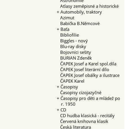
Astronomie
Atlasy zeměpisné a historické
+
Automobily, traktory
Azimut
Babička B.Němcové
+
Baťa
Bibliofilie
Biggles - nový
Blu-ray disky
Bojovníci sešity
BURIAN Zdeněk
ČAPEK Josef a Karel spol.díla
ČAPEK Josef literární dílo
ČAPEK Josef obálky a ilustrace
ČAPEK Karel
+
Časopisy
Časopisy cizojazyčné
+
Časopisy pro děti a mládež po
r. 1950
+
CD
CD hudba klasická - recitály
Červená knihovna klasik
Česká literatura