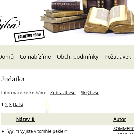
Čejka
Domů
Co nabízíme
Obch. podmínky
Požadavek
Judaika
Informace ke knihám:
Zobrazit vše
,
Skrýt vše
1
2
3
Další
Název ⇩
Autor
SOMMERO
+
"I vy jste v tomhle pekle?"