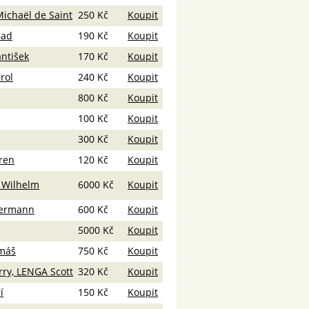
chaël de Saint
250 Kč
Koupit
Gad
190 Kč
Koupit
ntišek
170 Kč
Koupit
rol
240 Kč
Koupit
800 Kč
Koupit
100 Kč
Koupit
300 Kč
Koupit
ren
120 Kč
Koupit
 Wilhelm
6000 Kč
Koupit
ermann
600 Kč
Koupit
5000 Kč
Koupit
máš
750 Kč
Koupit
ry, LENGA Scott
320 Kč
Koupit
í
150 Kč
Koupit