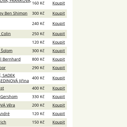
OVÁ, FRANKOVÁ,
160 Kč
Koupit
ev Ben Shimon
300 Kč
Koupit
240 Kč
Koupit
Colin
250 Kč
Koupit
120 Kč
Koupit
 Šolom
300 Kč
Koupit
l Bernhard
800 Kč
Koupit
bor
290 Kč
Koupit
í, SADEK
400 Kč
Koupit
ŠEDINOVÁ Jiřina
st
400 Kč
Koupit
 Gershom
330 Kč
Koupit
VÁ Věra
200 Kč
Koupit
André
120 Kč
Koupit
ich
150 Kč
Koupit