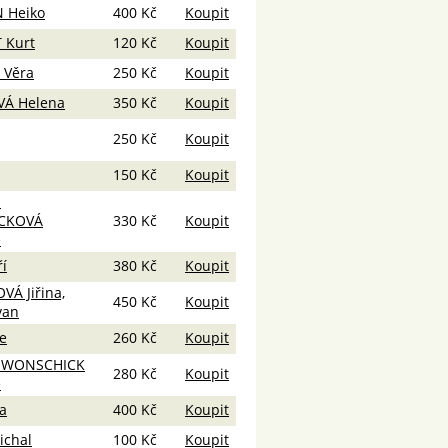
 Heiko
400 Kč
Koupit
 Kurt
120 Kč
Koupit
Věra
250 Kč
Koupit
VÁ Helena
350 Kč
Koupit
250 Kč
Koupit
150 Kč
Koupit
-
CKOVÁ
330 Kč
Koupit
e
ří
380 Kč
Koupit
VÁ Jiřina,
450 Kč
Koupit
van
ie
260 Kč
Koupit
-WONSCHICK
280 Kč
Koupit
e
a
400 Kč
Koupit
ichal
100 Kč
Koupit