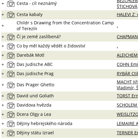
BEZCHLEB
+
Cesta - cíl neznámý
ŠTICHOVÁ
+
Cesta kabaly
HALEVI Z´
Childr s Drawing from the Concentration Camp
+
.
of Terezín
+
Čí je země zaslíbená?
CHAPMAN 
+
Co by měl každý vědět o židovství
.
+
Darebák Motl
ALEJCHEM
+
Das Judische ABC
COHN Emi
+
Das jüdische Prag
RYBÁR Cti
MACHT Jiř
+
Das Prager Ghetto
Vladimír, 
+
David und Goliath
TORST Ern
+
Davidova hvězda
SCHOLEM
+
Dcera Olgy a Lea
WEISLITZO
+
Dějiny hebrejského národa
LEMAIRE 
+
Dějiny státu Izrael
TERNER Er