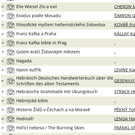
+
Elie Wiesel Zlo a exil
CHERON Mi
+
Exodus podle Mosadu
ŠIMRON 
+
Filosofické myšlení hellenistického židovstva
KOVÁŘ Fra
+
Franz Kafka a Praha
KÁLLAY Ka
+
Franz Kafka lebte in Prag
.
+
Golem kráčí Židovským městem
.
+
Hagada
.
+
Hanin kufřík
LEVINE Ka
Hebräisch-Deutsches Handwörterbuch über die
+
GESENIUS
Schriften des alten Testaments
+
Hebräische Grammatik mit Übungsbuch
STRACK H
+
Hebrejská bible
.
+
Historie Židů v Čechách a na Moravě
PĚKNÝ To
+
Hodináři
LENGA Har
+
Hořící nebesa / The Burning Skies
FRÄNKL Jiř