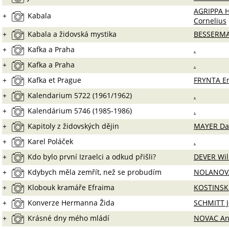
AGRIPPA H
+
Kabala
Cornelius
+
Kabala a židovská mystika
BESSERMA
+
Kafka a Praha
.
+
Kafka a Praha
.
+
Kafka et Prague
FRYNTA E
+
Kalendarium 5722 (1961/1962)
.
+
Kalendárium 5746 (1985-1986)
.
+
Kapitoly z židovských dějin
MAYER Da
+
Karel Poláček
.
+
Kdo bylo první Izraelci a odkud přišli?
DEVER Wil
+
Kdybych měla zemřít, než se probudím
NOLANOV
+
Klobouk kramáře Efraima
KOSTINSKI
+
Konverze Hermanna Žida
SCHMITT J
+
Krásné dny mého mládí
NOVAC A