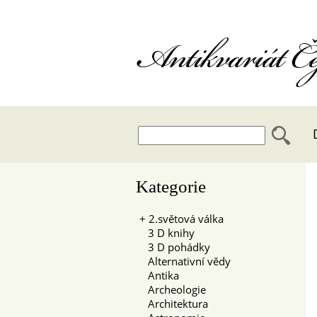
Antikvariát 
Kategorie
+
2.světová válka
3 D knihy
3 D pohádky
Alternativní vědy
Antika
Archeologie
Architektura