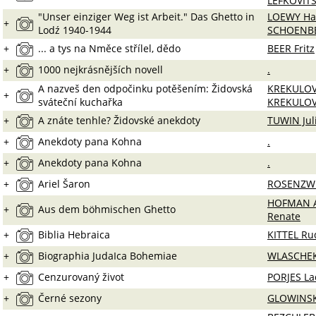
LEFKOVITS
"Unser einziger Weg ist Arbeit." Das Ghetto in
LOEWY Ha
+
Lodź 1940-1944
SCHOENBE
+
... a tys na Nměce střílel, dědo
BEER Fritz
+
1000 nejkrásnějších novell
.
A nazveš den odpočinku potěšením: Židovská
KREKULOV
+
sváteční kuchařka
KREKULOV
+
A znáte tenhle? Židovské anekdoty
TUWIN Jul
+
Anekdoty pana Kohna
.
+
Anekdoty pana Kohna
.
+
Ariel Šaron
ROSENZWE
HOFMAN A
+
Aus dem böhmischen Ghetto
Renate
+
Biblia Hebraica
KITTEL Ru
+
Biographia JudaIca Bohemiae
WLASCHEK
+
Cenzurovaný život
PORJES La
+
Černé sezony
GLOWINSK