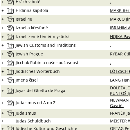
+
Hrách v botě
.
+
Hrdinná kapitola
MARK Ber
+
Israel 48
MARCO Jin
+
Izrael a křesťané
IBRAHIM 
+
Izrael, země téměř mystická
HOJKA Pav
+
Jewish Customs and Traditions
.
+
Jewish Prague
RYBÁR Cti
+
Jicchak Rabin a naše současnost
.
+
Jiddisches Wörterbuch
LÖTZSCH 
+
Jména čísel
LANG Han
DOLEŽALO
+
Joyas del Ghetto de Praga
KUNTOŠ Ja
NEWMAN J
+
Judaismus od A do Z
Gavriél
+
Judaizmus
FRANĚK Ja
+
Judas Schuldbuch
MEISTER 
+
Jüdische Kultur und Geschichte
ORTAG Pe