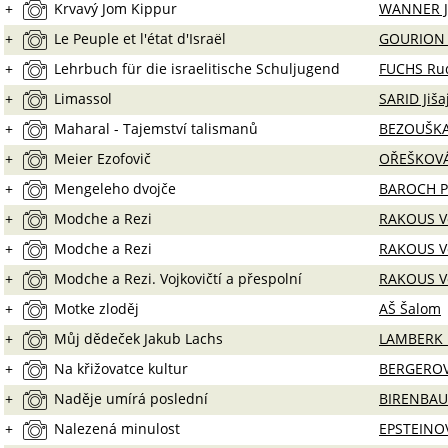
+
Krvavý Jom Kippur
WANNER J
+
Le Peuple et l'état d'Israël
GOURION 
+
Lehrbuch für die israelitische Schuljugend
FUCHS Rud
+
Limassol
SARID Jiša
+
Maharal - Tajemství talismanů
BEZOUŠKA
+
Meier Ezofovič
OŘEŠKOVÁ 
+
Mengeleho dvojče
BAROCH P
+
Modche a Rezi
RAKOUS V
+
Modche a Rezi
RAKOUS V
+
Modche a Rezi. Vojkovičtí a přespolní
RAKOUS V
+
Motke zloděj
AŠ Šalom
+
Můj dědeček Jakub Lachs
LAMBERK Ka
+
Na křižovatce kultur
BERGEROV
+
Naděje umírá poslední
BIRENBAU
+
Nalezená minulost
EPSTEINO