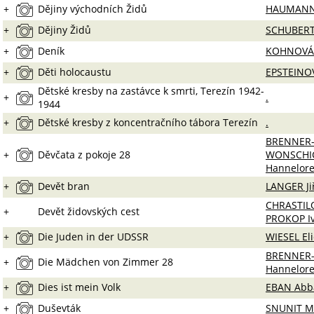
+
Dějiny východních Židů
HAUMANN
+
Dějiny Židů
SCHUBERT
+
Deník
KOHNOVÁ 
+
Děti holocaustu
EPSTEINO
Dětské kresby na zastávce k smrti, Terezín 1942-
+
.
1944
+
Dětské kresby z koncentračního tábora Terezín
.
BRENNER
+
Děvčata z pokoje 28
WONSCHI
Hannelor
+
Devět bran
LANGER Ji
CHRASTILO
+
Devět židovských cest
PROKOP I
+
Die Juden in der UDSSR
WIESEL El
BRENNER
+
Die Mädchen von Zimmer 28
Hannelor
+
Dies ist mein Volk
EBAN Abb
+
Duševták
SNUNIT M