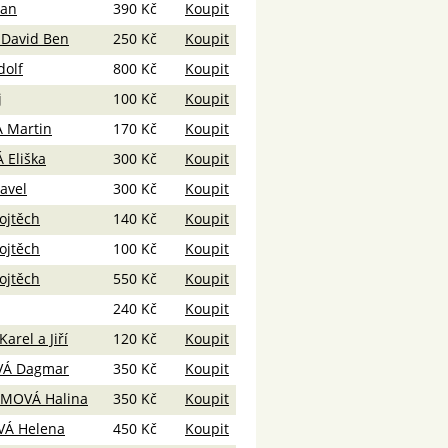
an
390 Kč
Koupit
David Ben
250 Kč
Koupit
olf
800 Kč
Koupit
j
100 Kč
Koupit
 Martin
170 Kč
Koupit
Eliška
300 Kč
Koupit
avel
300 Kč
Koupit
ojtěch
140 Kč
Koupit
ojtěch
100 Kč
Koupit
ojtěch
550 Kč
Koupit
240 Kč
Koupit
rel a Jiří
120 Kč
Koupit
Á Dagmar
350 Kč
Koupit
MOVÁ Halina
350 Kč
Koupit
VÁ Helena
450 Kč
Koupit