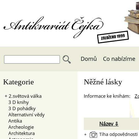
Antikvariát Čejka
Domů
Co nabízíme
Kategorie
Něžné lásky
+
2.světová válka
Informace ke knihám:
Zo
3 D knihy
3 D pohádky
Alternativní vědy
Antika
Název ⇩
Archeologie
Architektura
+
Tíha odpovědnosti