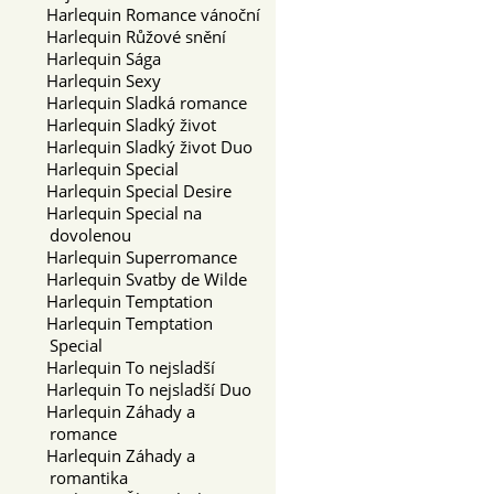
Harlequin Romance vánoční
Harlequin Růžové snění
Harlequin Sága
Harlequin Sexy
Harlequin Sladká romance
Harlequin Sladký život
Harlequin Sladký život Duo
Harlequin Special
Harlequin Special Desire
Harlequin Special na
dovolenou
Harlequin Superromance
Harlequin Svatby de Wilde
Harlequin Temptation
Harlequin Temptation
Special
Harlequin To nejsladší
Harlequin To nejsladší Duo
Harlequin Záhady a
romance
Harlequin Záhady a
romantika