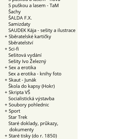
S puškou a lasem - TaM
Šachy
ŠALDA F.X.
Samizdaty
SAUDEK Kája - sešity a ilustrace
+
Sběratelské kartičky
Sběratelství
+
Sci-fi
Sešitová vydání
Sešity Ivo Železný
+
Sex a erotika
Sex a erotika - knihy foto
+
Skaut - Junák
Škola do kapsy (Hokr)
+
Skripta VŠ
Socialistická výstavba
+
Soubory pohlednic
+
Sport
Star Trek
Staré doklady, průkazy,
dokumenty
+
Staré tisky (do r. 1850)