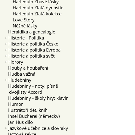
Harlequin Žhavé lásky
Harlequin Zlatá dynastie
Harlequin Zlatá kolekce
Love Story
Něžné lásky
Heraldika a genealogie
+
Historie - Politika
+
Historie a politika Česko
+
Historie a politika Evropa
+
Historie a politika svět
+
Horory
Houby a houbaření
Hudba vážná
+
Hudebniny
Hudebniny - noty: písně
dvojlisty Accord
Hudebniny - školy hry: klavír
Humor
Ilustrátoři dět. knih
Insel Bücherei (německy)
Jan Hus dílo
+
Jazykové učebnice a slovníky
Jazzová sekce