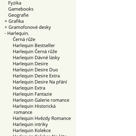
Fyzika
Gamebooks
Geografie
+
Grafika
+
Gramofonové desky
-
Harlequin.
Černá růže
Harlequin Bestseller
Harlequin Černá růže
Harlequin Dávné lásky
Harlequin Desire
Harlequin Desire Duo
Harlequin Desire Extra
Harlequin Desire Na přání
Harlequin Extra
Harlequin Fantazie
Harlequin Galerie romance
Harlequin Historická
romance
Harlequin Hvězdy Romance
Harlequin intriky
Harlequin Kolekce