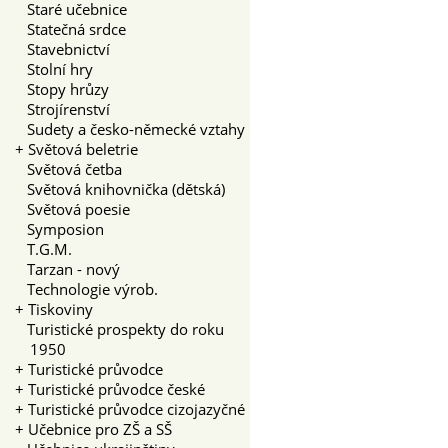
Staré učebnice
Statečná srdce
Stavebnictví
Stolní hry
Stopy hrůzy
Strojírenství
Sudety a česko-německé vztahy
+
Světová beletrie
Světová četba
Světová knihovnička (dětská)
Světová poesie
Symposion
T.G.M.
Tarzan - nový
Technologie výrob.
+
Tiskoviny
Turistické prospekty do roku
1950
+
Turistické průvodce
+
Turistické průvodce české
+
Turistické průvodce cizojazyčné
+
Učebnice pro ZŠ a SŠ