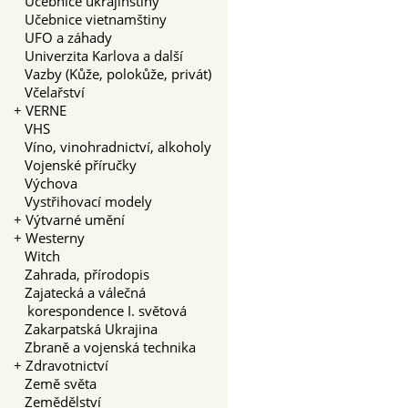
Učebnice ukrajinštiny
Učebnice vietnamštiny
UFO a záhady
Univerzita Karlova a další
Vazby (Kůže, polokůže, privát)
Včelařství
+
VERNE
VHS
Víno, vinohradnictví, alkoholy
Vojenské příručky
Výchova
Vystřihovací modely
+
Výtvarné umění
+
Westerny
Witch
Zahrada, přírodopis
Zajatecká a válečná
korespondence I. světová
Zakarpatská Ukrajina
Zbraně a vojenská technika
+
Zdravotnictví
Země světa
Zemědělství