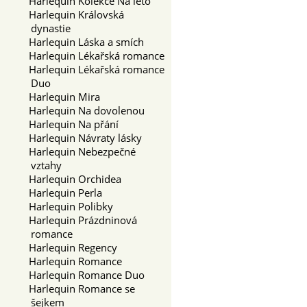
Harlequin Kolekce Na léto
Harlequin Královská
dynastie
Harlequin Láska a smích
Harlequin Lékařská romance
Harlequin Lékařská romance
Duo
Harlequin Mira
Harlequin Na dovolenou
Harlequin Na přání
Harlequin Návraty lásky
Harlequin Nebezpečné
vztahy
Harlequin Orchidea
Harlequin Perla
Harlequin Polibky
Harlequin Prázdninová
romance
Harlequin Regency
Harlequin Romance
Harlequin Romance Duo
Harlequin Romance se
šejkem