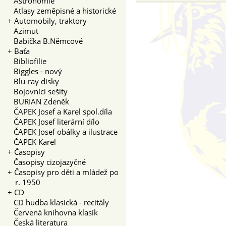
Astronomie
Atlasy zeměpisné a historické
+
Automobily, traktory
Azimut
Babička B.Němcové
+
Baťa
Bibliofilie
Biggles - nový
Blu-ray disky
Bojovníci sešity
BURIAN Zdeněk
ČAPEK Josef a Karel spol.díla
ČAPEK Josef literární dílo
ČAPEK Josef obálky a ilustrace
ČAPEK Karel
+
Časopisy
Časopisy cizojazyčné
+
Časopisy pro děti a mládež po
r. 1950
+
CD
CD hudba klasická - recitály
Červená knihovna klasik
Česká literatura