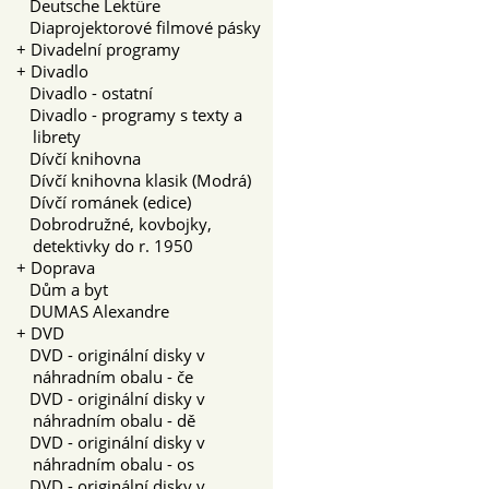
Deutsche Lektüre
Diaprojektorové filmové pásky
+
Divadelní programy
+
Divadlo
Divadlo - ostatní
Divadlo - programy s texty a
librety
Dívčí knihovna
Dívčí knihovna klasik (Modrá)
Dívčí románek (edice)
Dobrodružné, kovbojky,
detektivky do r. 1950
+
Doprava
Dům a byt
DUMAS Alexandre
+
DVD
DVD - originální disky v
náhradním obalu - če
DVD - originální disky v
náhradním obalu - dě
DVD - originální disky v
náhradním obalu - os
DVD - originální disky v