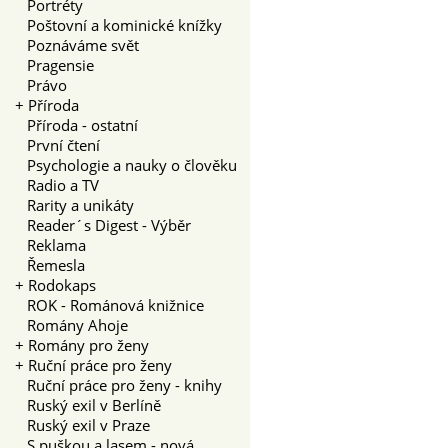
Portréty
Poštovní a kominické knížky
Poznáváme svět
Pragensie
Právo
+
Příroda
Příroda - ostatní
První čtení
Psychologie a nauky o člověku
Radio a TV
Rarity a unikáty
Reader´s Digest - Výběr
Reklama
Řemesla
+
Rodokaps
ROK - Románová knižnice
Romány Ahoje
+
Romány pro ženy
+
Ruční práce pro ženy
Ruční práce pro ženy - knihy
Ruský exil v Berlíně
Ruský exil v Praze
S puškou a lasem - nová