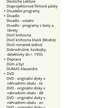
Deutsche Lektüre
Diaprojektorové filmové pásky
+
Divadelní programy
+
Divadlo
Divadlo - ostatní
Divadlo - programy s texty a
librety
Dívčí knihovna
Dívčí knihovna klasik (Modrá)
Dívčí románek (edice)
Dobrodružné, kovbojky,
detektivky do r. 1950
+
Doprava
Dům a byt
DUMAS Alexandre
+
DVD
DVD - originální disky v
náhradním obalu - če
DVD - originální disky v
náhradním obalu - dě
DVD - originální disky v
náhradním obalu - os
DVD - originální disky v