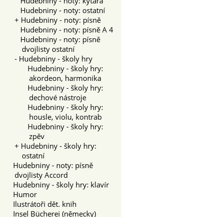
Hudebniny - noty: kytara
Hudebniny - noty: ostatní
+
Hudebniny - noty: písně
Hudebniny - noty: písně A 4
Hudebniny - noty: písně
dvojlisty ostatní
-
Hudebniny - školy hry
Hudebniny - školy hry:
akordeon, harmonika
Hudebniny - školy hry:
dechové nástroje
Hudebniny - školy hry:
housle, violu, kontrab
Hudebniny - školy hry:
zpěv
+
Hudebniny - školy hry:
ostatní
Hudebniny - noty: písně
dvojlisty Accord
Hudebniny - školy hry: klavír
Humor
Ilustrátoři dět. knih
Insel Bücherei (německy)