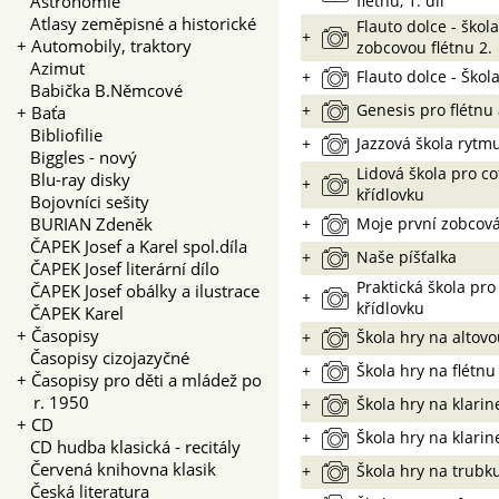
Astronomie
flétnu, 1. díl
Atlasy zeměpisné a historické
Flauto dolce - ško
+
+
Automobily, traktory
zobcovou flétnu 2.
Azimut
+
Flauto dolce - Škol
Babička B.Němcové
+
Genesis pro flétnu
+
Baťa
Bibliofilie
+
Jazzová škola rytm
Biggles - nový
Lidová škola pro co
Blu-ray disky
+
křídlovku
Bojovníci sešity
BURIAN Zdeněk
+
Moje první zobcová
ČAPEK Josef a Karel spol.díla
+
Naše píšťalka
ČAPEK Josef literární dílo
Praktická škola pro
ČAPEK Josef obálky a ilustrace
+
křídlovku
ČAPEK Karel
+
Časopisy
+
Škola hry na altov
Časopisy cizojazyčné
+
Škola hry na flétnu
+
Časopisy pro děti a mládež po
r. 1950
+
Škola hry na klarine
+
CD
+
Škola hry na klarine
CD hudba klasická - recitály
Červená knihovna klasik
+
Škola hry na trubku 
Česká literatura