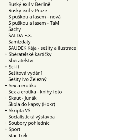
Ruský exil v Berlíně
Ruský exil v Praze
S puškou a lasem - nová
S puškou a lasem - TaM
Šachy
ŠALDA F.X.
Samizdaty
SAUDEK Kája - sešity a ilustrace
+
Sběratelské kartičky
Sběratelství
+
Sci-fi
Sešitová vydání
Sešity Ivo Železný
+
Sex a erotika
Sex a erotika - knihy foto
+
Skaut - Junák
Škola do kapsy (Hokr)
+
Skripta VŠ
Socialistická výstavba
+
Soubory pohlednic
+
Sport
Star Trek