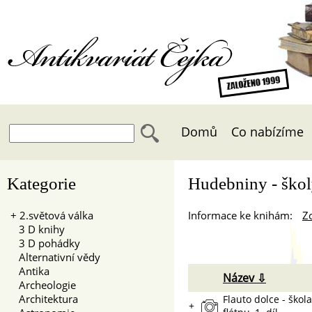
Antikvariát Čejka
Domů
Co nabízíme
Kategorie
Hudebniny - škol
+
2.světová válka
Informace ke knihám:
Zo
3 D knihy
3 D pohádky
Alternativní vědy
Antika
Název ⇩
Archeologie
Architektura
Flauto dolce - škol
+