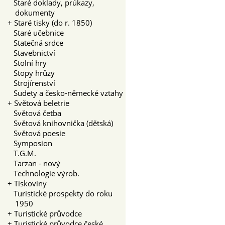
Staré doklady, průkazy,
dokumenty
+
Staré tisky (do r. 1850)
Staré učebnice
Statečná srdce
Stavebnictví
Stolní hry
Stopy hrůzy
Strojírenství
Sudety a česko-německé vztahy
+
Světová beletrie
Světová četba
Světová knihovnička (dětská)
Světová poesie
Symposion
T.G.M.
Tarzan - nový
Technologie výrob.
+
Tiskoviny
Turistické prospekty do roku
1950
+
Turistické průvodce
+
Turistické průvodce české