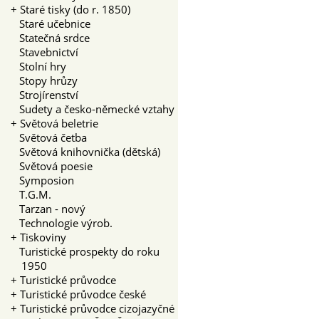
+
Staré tisky (do r. 1850)
Staré učebnice
Statečná srdce
Stavebnictví
Stolní hry
Stopy hrůzy
Strojírenství
Sudety a česko-německé vztahy
+
Světová beletrie
Světová četba
Světová knihovnička (dětská)
Světová poesie
Symposion
T.G.M.
Tarzan - nový
Technologie výrob.
+
Tiskoviny
Turistické prospekty do roku
1950
+
Turistické průvodce
+
Turistické průvodce české
+
Turistické průvodce cizojazyčné