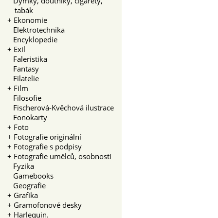
Dýmky, doutníky, cigarety,
tabák
+
Ekonomie
Elektrotechnika
Encyklopedie
+
Exil
Faleristika
Fantasy
Filatelie
+
Film
Filosofie
Fischerová-Kvěchová ilustrace
Fonokarty
+
Foto
+
Fotografie originální
+
Fotografie s podpisy
+
Fotografie umělců, osobností
Fyzika
Gamebooks
Geografie
+
Grafika
+
Gramofonové desky
+
Harlequin.