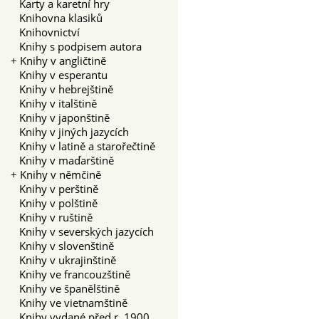
Karty a karetní hry
Knihovna klasiků
Knihovnictví
Knihy s podpisem autora
+
Knihy v angličtině
Knihy v esperantu
Knihy v hebrejštině
Knihy v italštině
Knihy v japonštině
Knihy v jiných jazycích
Knihy v latině a starořečtině
Knihy v maďarštině
+
Knihy v němčině
Knihy v perštině
Knihy v polštině
Knihy v ruštině
Knihy v severských jazycích
Knihy v slovenštině
Knihy v ukrajinštině
Knihy ve francouzštině
Knihy ve španělštině
Knihy ve vietnamštině
Knihy vydané před r. 1900