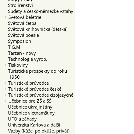
Strojírenství
Sudety a česko-německé vztahy
+
Světová beletrie
Světová četba
Světová knihovnička (dětská)
Světová poesie
Symposion
T.G.M.
Tarzan - nový
Technologie výrob.
+
Tiskoviny
Turistické prospekty do roku
1950
+
Turistické průvodce
+
Turistické průvodce české
+
Turistické průvodce cizojazyčné
+
Učebnice pro ZŠ a SŠ
Učebnice ukrajinštiny
Učebnice vietnamštiny
UFO a záhady
Univerzita Karlova a další
Vazby (Kůže, polokůže, privát)