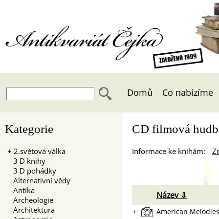
Antikvariát Čejka
Domů
Co nabízíme
Kategorie
CD filmová hudb
+
2.světová válka
Informace ke knihám:
Zo
3 D knihy
3 D pohádky
Alternativní vědy
Antika
Název ⇩
Archeologie
Architektura
+
American Melodie