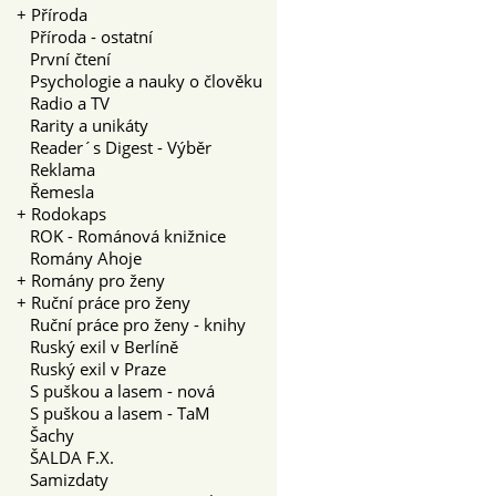
+
Příroda
Příroda - ostatní
První čtení
Psychologie a nauky o člověku
Radio a TV
Rarity a unikáty
Reader´s Digest - Výběr
Reklama
Řemesla
+
Rodokaps
ROK - Románová knižnice
Romány Ahoje
+
Romány pro ženy
+
Ruční práce pro ženy
Ruční práce pro ženy - knihy
Ruský exil v Berlíně
Ruský exil v Praze
S puškou a lasem - nová
S puškou a lasem - TaM
Šachy
ŠALDA F.X.
Samizdaty