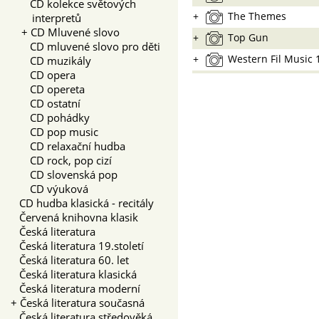
CD kolekce světových
+
The Themes
interpretů
+
CD Mluvené slovo
+
Top Gun
CD mluvené slovo pro děti
+
Western Fil Music 1
CD muzikály
CD opera
CD opereta
CD ostatní
CD pohádky
CD pop music
CD relaxační hudba
CD rock, pop cizí
CD slovenská pop
CD výuková
CD hudba klasická - recitály
Červená knihovna klasik
Česká literatura
Česká literatura 19.století
Česká literatura 60. let
Česká literatura klasická
Česká literatura moderní
+
Česká literatura současná
Česká literatura středověká