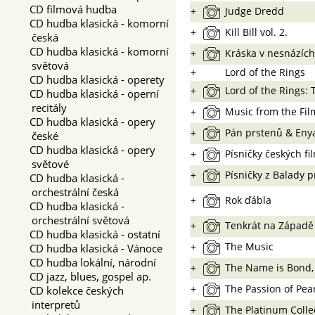
CD filmová hudba
+
Judge Dredd
CD hudba klasická - komorní
+
Kill Bill vol. 2.
česká
CD hudba klasická - komorní
+
Kráska v nesnázích
světová
+
Lord of the Rings
CD hudba klasická - operety
+
Lord of the Rings:
CD hudba klasická - operní
recitály
+
Music from the Fil
CD hudba klasická - opery
+
Pán prstenů & Eny
české
CD hudba klasická - opery
+
Písničky českých fi
světové
+
Písničky z Balady 
CD hudba klasická -
orchestrální česká
+
Rok ďábla
CD hudba klasická -
orchestrální světová
+
Tenkrát na Západě
CD hudba klasická - ostatní
+
The Music
CD hudba klasická - Vánoce
CD hudba lokální, národní
+
The Name is Bond,
CD jazz, blues, gospel ap.
+
The Passion of Pear
CD kolekce českých
interpretů
+
The Platinum Colle