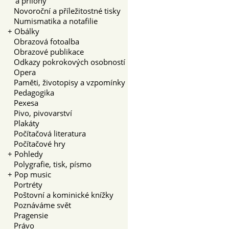
a přílohy
Novoroční a příležitostné tisky
Numismatika a notafilie
+
Obálky
Obrazová fotoalba
Obrazové publikace
Odkazy pokrokových osobností
Opera
Paměti, životopisy a vzpomínky
Pedagogika
Pexesa
Pivo, pivovarství
Plakáty
Počítačová literatura
Počítačové hry
+
Pohledy
Polygrafie, tisk, písmo
+
Pop music
Portréty
Poštovní a kominické knížky
Poznáváme svět
Pragensie
Právo