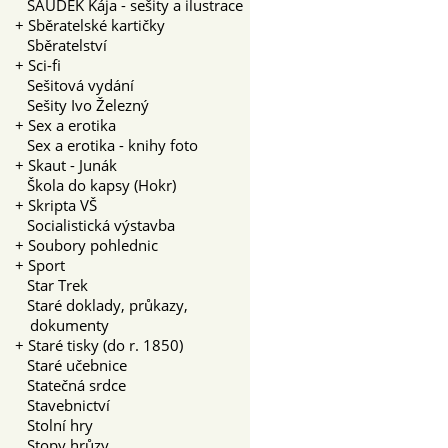
SAUDEK Kája - sešity a ilustrace
+
Sběratelské kartičky
Sběratelství
+
Sci-fi
Sešitová vydání
Sešity Ivo Železný
+
Sex a erotika
Sex a erotika - knihy foto
+
Skaut - Junák
Škola do kapsy (Hokr)
+
Skripta VŠ
Socialistická výstavba
+
Soubory pohlednic
+
Sport
Star Trek
Staré doklady, průkazy,
dokumenty
+
Staré tisky (do r. 1850)
Staré učebnice
Statečná srdce
Stavebnictví
Stolní hry
Stopy hrůzy