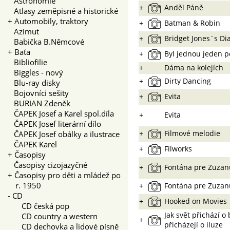
Astronomie
+
Anděl Páně
Atlasy zeměpisné a historické
+
Automobily, traktory
+
Batman & Robin
Azimut
+
Bridget Jones´s Di
Babička B.Němcové
+
Baťa
+
Byl jednou jeden p
Bibliofilie
+
Dáma na kolejích
Biggles - nový
+
Dirty Dancing
Blu-ray disky
Bojovníci sešity
+
Evita
BURIAN Zdeněk
ČAPEK Josef a Karel spol.díla
+
Evita
ČAPEK Josef literární dílo
+
Filmové melodie
ČAPEK Josef obálky a ilustrace
ČAPEK Karel
+
Filworks
+
Časopisy
Časopisy cizojazyčné
+
Fontána pre Zuzan
+
Časopisy pro děti a mládež po
r. 1950
+
Fontána pre Zuzan
-
CD
+
Hooked on Movies
CD česká pop
Jak svět přichází o 
CD country a western
+
přicházejí o iluze
CD dechovka a lidové písně