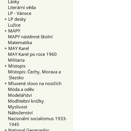
Lásky
Literární věda
LP - Vánoce
+
LP desky
Lužice
+
MAPY
MAPY nástěnné školní
Matematika
+
MAY Karel
MAY Karel po roce 1960
Militaria
+
Místopis
Místopis: Čechy, Morava a
Slezsko
+
Mluvené slovo na nosičích
Móda a oděv
Modelářství
Modlitební knížky
Myslivost
Náboženství
Nacionální socialismus 1933-
1945
+
National Geographic