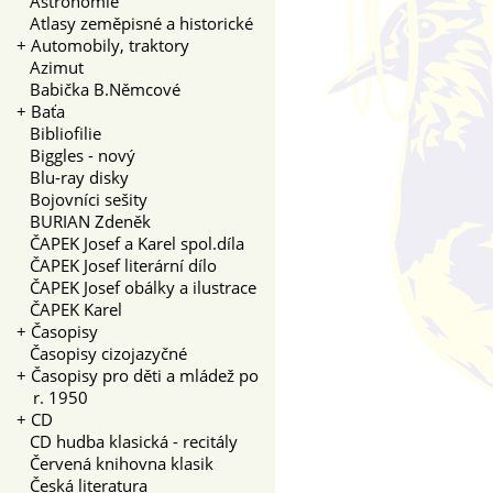
Astronomie
Atlasy zeměpisné a historické
+
Automobily, traktory
Azimut
Babička B.Němcové
+
Baťa
Bibliofilie
Biggles - nový
Blu-ray disky
Bojovníci sešity
BURIAN Zdeněk
ČAPEK Josef a Karel spol.díla
ČAPEK Josef literární dílo
ČAPEK Josef obálky a ilustrace
ČAPEK Karel
+
Časopisy
Časopisy cizojazyčné
+
Časopisy pro děti a mládež po
r. 1950
+
CD
CD hudba klasická - recitály
Červená knihovna klasik
Česká literatura