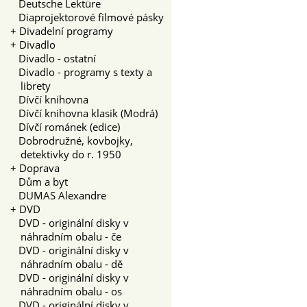
Deutsche Lektüre
Diaprojektorové filmové pásky
+
Divadelní programy
+
Divadlo
Divadlo - ostatní
Divadlo - programy s texty a
librety
Dívčí knihovna
Dívčí knihovna klasik (Modrá)
Dívčí románek (edice)
Dobrodružné, kovbojky,
detektivky do r. 1950
+
Doprava
Dům a byt
DUMAS Alexandre
+
DVD
DVD - originální disky v
náhradním obalu - če
DVD - originální disky v
náhradním obalu - dě
DVD - originální disky v
náhradním obalu - os
DVD - originální disky v