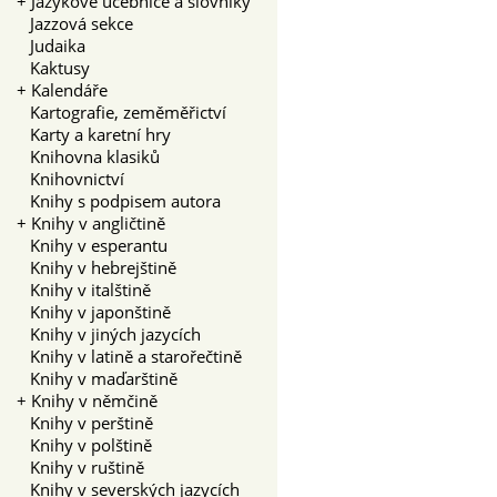
+
Jazykové učebnice a slovníky
Jazzová sekce
Judaika
Kaktusy
+
Kalendáře
Kartografie, zeměměřictví
Karty a karetní hry
Knihovna klasiků
Knihovnictví
Knihy s podpisem autora
+
Knihy v angličtině
Knihy v esperantu
Knihy v hebrejštině
Knihy v italštině
Knihy v japonštině
Knihy v jiných jazycích
Knihy v latině a starořečtině
Knihy v maďarštině
+
Knihy v němčině
Knihy v perštině
Knihy v polštině
Knihy v ruštině
Knihy v severských jazycích