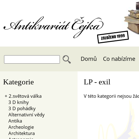
Antikvariát Čejka
Domů
Co nabízíme
Kategorie
LP - exil
+
2.světová válka
V této kategorii nejsou žád
3 D knihy
3 D pohádky
Alternativní vědy
Antika
Archeologie
Architektura