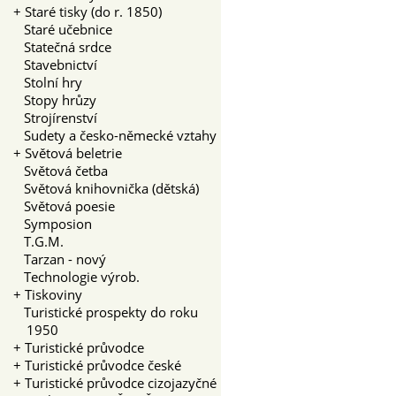
+
Staré tisky (do r. 1850)
Staré učebnice
Statečná srdce
Stavebnictví
Stolní hry
Stopy hrůzy
Strojírenství
Sudety a česko-německé vztahy
+
Světová beletrie
Světová četba
Světová knihovnička (dětská)
Světová poesie
Symposion
T.G.M.
Tarzan - nový
Technologie výrob.
+
Tiskoviny
Turistické prospekty do roku
1950
+
Turistické průvodce
+
Turistické průvodce české
+
Turistické průvodce cizojazyčné