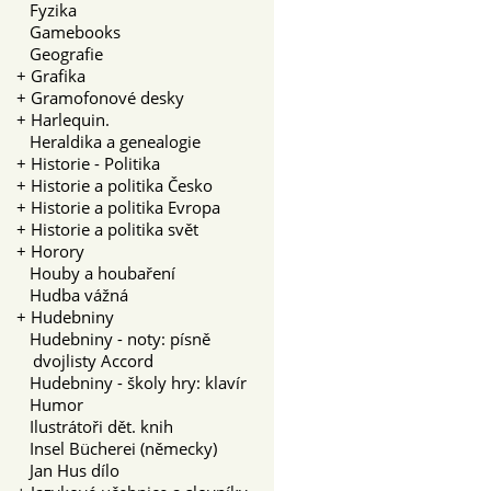
Fyzika
Gamebooks
Geografie
+
Grafika
+
Gramofonové desky
+
Harlequin.
Heraldika a genealogie
+
Historie - Politika
+
Historie a politika Česko
+
Historie a politika Evropa
+
Historie a politika svět
+
Horory
Houby a houbaření
Hudba vážná
+
Hudebniny
Hudebniny - noty: písně
dvojlisty Accord
Hudebniny - školy hry: klavír
Humor
Ilustrátoři dět. knih
Insel Bücherei (německy)
Jan Hus dílo