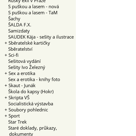
Ruský exil v Praze
S puškou a lasem - nová
S puškou a lasem - TaM
Šachy
ŠALDA F.X.
Samizdaty
SAUDEK Kája - sešity a ilustrace
+
Sběratelské kartičky
Sběratelství
+
Sci-fi
Sešitová vydání
Sešity Ivo Železný
+
Sex a erotika
Sex a erotika - knihy foto
+
Skaut - Junák
Škola do kapsy (Hokr)
+
Skripta VŠ
Socialistická výstavba
+
Soubory pohlednic
+
Sport
Star Trek
Staré doklady, průkazy,
dokumenty