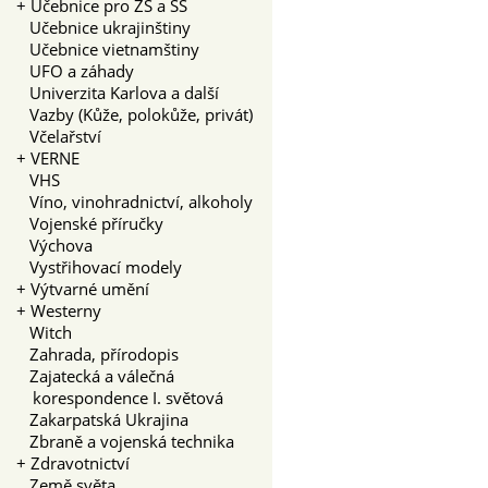
+
Učebnice pro ZŠ a SŠ
Učebnice ukrajinštiny
Učebnice vietnamštiny
UFO a záhady
Univerzita Karlova a další
Vazby (Kůže, polokůže, privát)
Včelařství
+
VERNE
VHS
Víno, vinohradnictví, alkoholy
Vojenské příručky
Výchova
Vystřihovací modely
+
Výtvarné umění
+
Westerny
Witch
Zahrada, přírodopis
Zajatecká a válečná
korespondence I. světová
Zakarpatská Ukrajina
Zbraně a vojenská technika
+
Zdravotnictví
Země světa