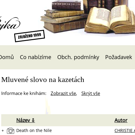
Čejka
Domů
Co nabízíme
Obch. podmínky
Požadavek
Mluvené slovo na kazetách
Informace ke knihám:
Zobrazit vše
,
Skrýt vše
Název ⇩
Autor
+
Death on the Nile
CHRISTIE 