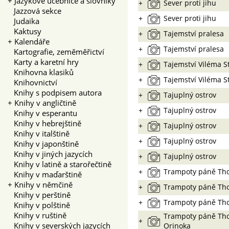
+
Jazykové učebnice a slovníky
+
Sever proti jihu
Jazzová sekce
+
Sever proti jihu
Judaika
Kaktusy
+
Tajemství pralesa
+
Kalendáře
+
Tajemství pralesa
Kartografie, zeměměřictví
Karty a karetní hry
+
Tajemství Viléma St
Knihovna klasiků
+
Tajemství Viléma S
Knihovnictví
Knihy s podpisem autora
+
Tajuplný ostrov
+
Knihy v angličtině
+
Tajuplný ostrov
Knihy v esperantu
Knihy v hebrejštině
+
Tajuplný ostrov
Knihy v italštině
+
Tajuplný ostrov
Knihy v japonštině
Knihy v jiných jazycích
+
Tajuplný ostrov
Knihy v latině a starořečtině
+
Trampoty páně Th
Knihy v maďarštině
+
Knihy v němčině
+
Trampoty páně Th
Knihy v perštině
+
Trampoty páně Th
Knihy v polštině
Knihy v ruštině
Trampoty páně Th
+
Knihy v severských jazycích
Orinoka