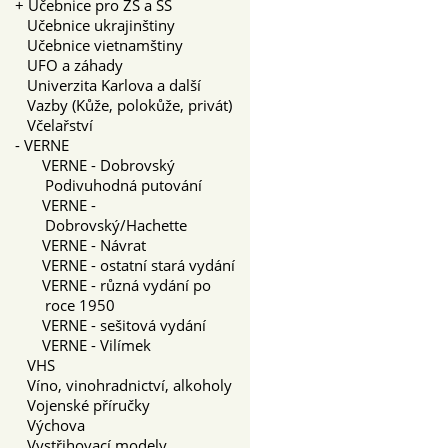
+
Učebnice pro ZŠ a SŠ
Učebnice ukrajinštiny
Učebnice vietnamštiny
UFO a záhady
Univerzita Karlova a další
Vazby (Kůže, polokůže, privát)
Včelařství
-
VERNE
VERNE - Dobrovský
Podivuhodná putování
VERNE -
Dobrovský/Hachette
VERNE - Návrat
VERNE - ostatní stará vydání
VERNE - různá vydání po
roce 1950
VERNE - sešitová vydání
VERNE - Vilímek
VHS
Víno, vinohradnictví, alkoholy
Vojenské příručky
Výchova
Vystřihovací modely