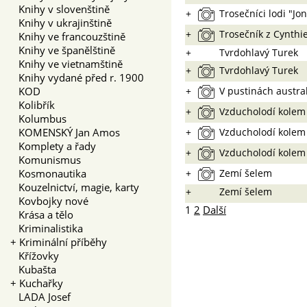
Knihy v slovenštině
+
Trosečníci lodi "Jo
Knihy v ukrajinštině
+
Trosečník z Cynthi
Knihy ve francouzštině
Knihy ve španělštině
+
Tvrdohlavý Turek
Knihy ve vietnamštině
+
Tvrdohlavý Turek
Knihy vydané před r. 1900
KOD
+
V pustinách austra
Kolibřík
+
Vzducholodí kolem
Kolumbus
KOMENSKÝ Jan Amos
+
Vzducholodí kolem
Komplety a řady
+
Vzducholodí kolem
Komunismus
Kosmonautika
+
Zemí šelem
Kouzelnictví, magie, karty
+
Zemí šelem
Kovbojky nové
1
2
Další
Krása a tělo
Kriminalistika
+
Kriminální příběhy
Křížovky
Kubašta
+
Kuchařky
LADA Josef