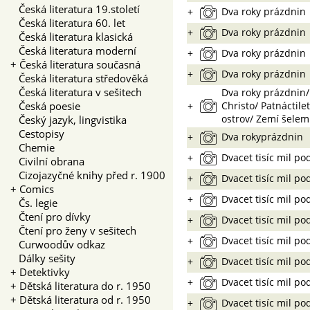
Česká literatura 19.století
+
Dva roky prázdnin
Česká literatura 60. let
+
Dva roky prázdnin
Česká literatura klasická
Česká literatura moderní
+
Dva roky prázdnin
+
Česká literatura současná
+
Dva roky prázdnin
Česká literatura středověká
Česká literatura v sešitech
Dva roky prázdnin
Česká poesie
+
Christo/ Patnáctile
ostrov/ Zemí šelem
Český jazyk, lingvistika
Cestopisy
+
Dva rokyprázdnin
Chemie
+
Dvacet tisíc mil p
Civilní obrana
Cizojazyčné knihy před r. 1900
+
Dvacet tisíc mil p
+
Comics
+
Dvacet tisíc mil p
Čs. legie
Čtení pro dívky
+
Dvacet tisíc mil p
Čtení pro ženy v sešitech
+
Dvacet tisíc mil p
Curwoodův odkaz
Dálky sešity
+
Dvacet tisíc mil p
+
Detektivky
+
Dvacet tisíc mil p
+
Dětská literatura do r. 1950
+
Dětská literatura od r. 1950
+
Dvacet tisíc mil p