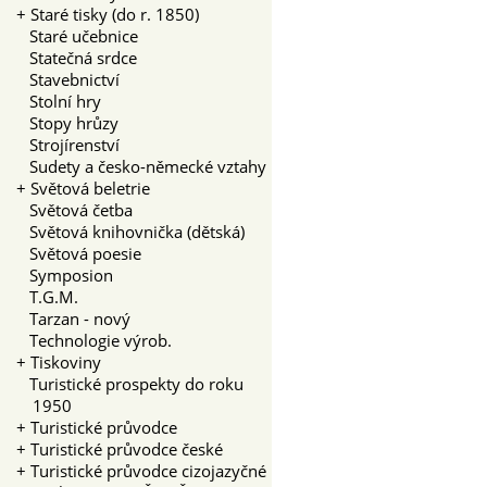
+
Staré tisky (do r. 1850)
Staré učebnice
Statečná srdce
Stavebnictví
Stolní hry
Stopy hrůzy
Strojírenství
Sudety a česko-německé vztahy
+
Světová beletrie
Světová četba
Světová knihovnička (dětská)
Světová poesie
Symposion
T.G.M.
Tarzan - nový
Technologie výrob.
+
Tiskoviny
Turistické prospekty do roku
1950
+
Turistické průvodce
+
Turistické průvodce české
+
Turistické průvodce cizojazyčné