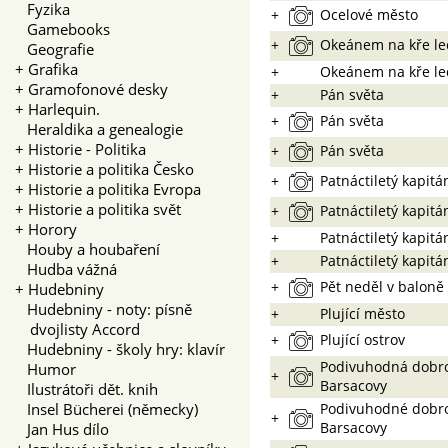
Fyzika
+
Ocelové město
Gamebooks
+
Okeánem na kře le
Geografie
+
Grafika
+
Okeánem na kře le
+
Gramofonové desky
+
Pán světa
+
Harlequin.
+
Pán světa
Heraldika a genealogie
+
Historie - Politika
+
Pán světa
+
Historie a politika Česko
+
Patnáctiletý kapitá
+
Historie a politika Evropa
+
Historie a politika svět
+
Patnáctiletý kapitá
+
Horory
+
Patnáctiletý kapitá
Houby a houbaření
+
Patnáctiletý kapitá
Hudba vážná
+
Pět neděl v baloně
+
Hudebniny
Hudebniny - noty: písně
+
Plující město
dvojlisty Accord
+
Plující ostrov
Hudebniny - školy hry: klavír
Podivuhodná dobro
Humor
+
Barsacovy
Ilustrátoři dět. knih
Insel Bücherei (německy)
Podivuhodné dobro
+
Barsacovy
Jan Hus dílo