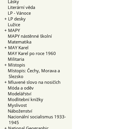
Lásky
Literární věda
LP - Vánoce
+
LP desky
Lužice
+
MAPY
MAPY nástěnné školní
Matematika
+
MAY Karel
MAY Karel po roce 1960
Militaria
+
Místopis
Místopis: Čechy, Morava a
Slezsko
+
Mluvené slovo na nosičích
Móda a oděv
Modelářství
Modlitební knížky
Myslivost
Náboženství
Nacionální socialismus 1933-
1945
+
National Geographic