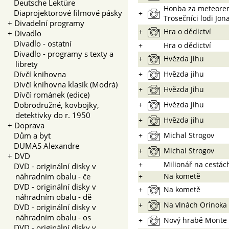
Deutsche Lektüre
Honba za meteorem
Diaprojektorové filmové pásky
+
Trosečníci lodi Jon
+
Divadelní programy
+
Hra o dědictví
+
Divadlo
Divadlo - ostatní
+
Hra o dědictví
Divadlo - programy s texty a
+
Hvězda jihu
librety
Dívčí knihovna
+
Hvězda jihu
Dívčí knihovna klasik (Modrá)
+
Hvězda Jihu
Dívčí románek (edice)
Dobrodružné, kovbojky,
+
Hvězda jihu
detektivky do r. 1950
+
Hvězda jihu
+
Doprava
Dům a byt
+
Michal Strogov
DUMAS Alexandre
+
Michal Strogov
+
DVD
+
Milionář na cestác
DVD - originální disky v
náhradním obalu - če
+
Na kometě
DVD - originální disky v
+
Na kometě
náhradním obalu - dě
+
Na vlnách Orinoka
DVD - originální disky v
náhradním obalu - os
+
Nový hrabě Monte 
DVD - originální disky v