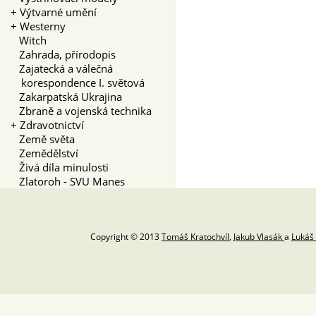
+
Výtvarné umění
+
Westerny
Witch
Zahrada, přírodopis
Zajatecká a válečná
korespondence I. světová
Zakarpatská Ukrajina
Zbraně a vojenská technika
+
Zdravotnictví
Země světa
Zemědělství
Živá díla minulosti
Zlatoroh - SVU Manes
Copyright © 2013
Tomáš Kratochvíl
,
Jakub Vlasák
a
Lukáš 