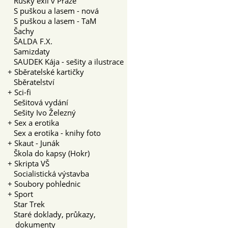
Ruský exil v Praze
S puškou a lasem - nová
S puškou a lasem - TaM
Šachy
ŠALDA F.X.
Samizdaty
SAUDEK Kája - sešity a ilustrace
+
Sběratelské kartičky
Sběratelství
+
Sci-fi
Sešitová vydání
Sešity Ivo Železný
+
Sex a erotika
Sex a erotika - knihy foto
+
Skaut - Junák
Škola do kapsy (Hokr)
+
Skripta VŠ
Socialistická výstavba
+
Soubory pohlednic
+
Sport
Star Trek
Staré doklady, průkazy,
dokumenty