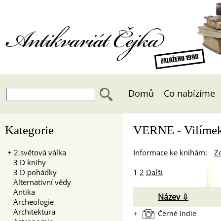
Antikvariát Čejka
Domů
Co nabízíme
Kategorie
VERNE - Vilíme
+
2.světová válka
Informace ke knihám:
Zo
3 D knihy
3 D pohádky
1
2
Další
Alternativní vědy
Antika
Název ⇩
Archeologie
Architektura
+
Černé Indie