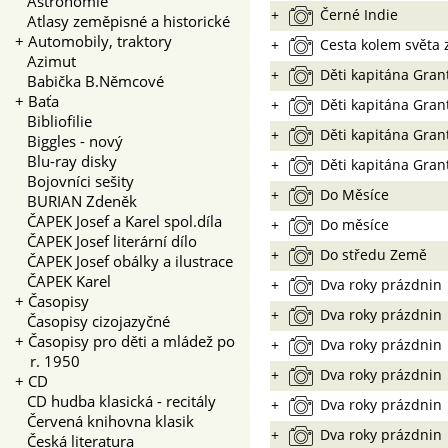
Astronomie
+
Černé Indie
Atlasy zeměpisné a historické
+
Automobily, traktory
+
Cesta kolem světa 
Azimut
+
Děti kapitána Gran
Babička B.Němcové
+
Baťa
+
Děti kapitána Gran
Bibliofilie
+
Děti kapitána Gran
Biggles - nový
Blu-ray disky
+
Děti kapitána Gran
Bojovníci sešity
+
Do Měsíce
BURIAN Zdeněk
ČAPEK Josef a Karel spol.díla
+
Do měsíce
ČAPEK Josef literární dílo
+
Do středu Země
ČAPEK Josef obálky a ilustrace
ČAPEK Karel
+
Dva roky prázdnin
+
Časopisy
+
Dva roky prázdnin
Časopisy cizojazyčné
+
Časopisy pro děti a mládež po
+
Dva roky prázdnin
r. 1950
+
Dva roky prázdnin
+
CD
CD hudba klasická - recitály
+
Dva roky prázdnin
Červená knihovna klasik
+
Dva roky prázdnin
Česká literatura