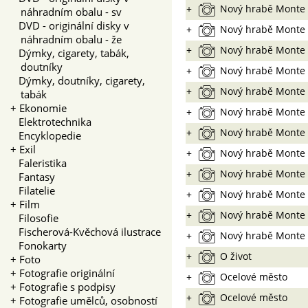
+
Nový hrabě Monte 
náhradním obalu - sv
DVD - originální disky v
+
Nový hrabě Monte 
náhradním obalu - že
+
Nový hrabě Monte 
Dýmky, cigarety, tabák,
doutníky
+
Nový hrabě Monte 
Dýmky, doutníky, cigarety,
+
Nový hrabě Monte 
tabák
+
Ekonomie
+
Nový hrabě Monte 
Elektrotechnika
+
Nový hrabě Monte 
Encyklopedie
+
Exil
+
Nový hrabě Monte 
Faleristika
+
Nový hrabě Monte 
Fantasy
Filatelie
+
Nový hrabě Monte 
+
Film
+
Nový hrabě Monte 
Filosofie
Fischerová-Kvěchová ilustrace
+
Nový hrabě Monte 
Fonokarty
+
O život
+
Foto
+
Fotografie originální
+
Ocelové město
+
Fotografie s podpisy
+
Ocelové město
+
Fotografie umělců, osobností