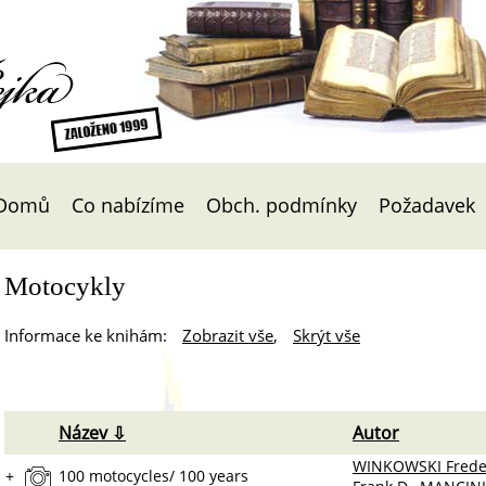
Čejka
Domů
Co nabízíme
Obch. podmínky
Požadavek
Motocykly
Informace ke knihám:
Zobrazit vše
,
Skrýt vše
Název ⇩
Autor
WINKOWSKI Freder
+
100 motocycles/ 100 years