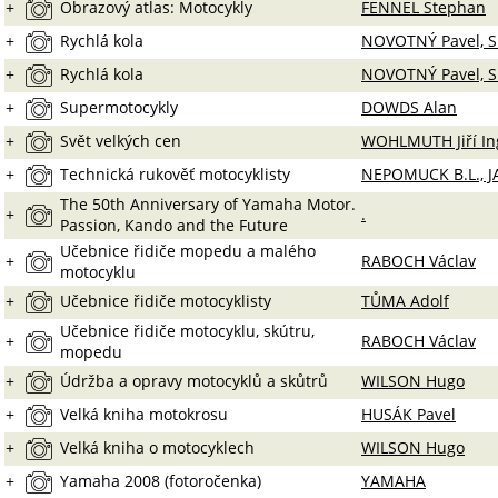
+
Obrazový atlas: Motocykly
FENNEL Stephan
+
Rychlá kola
NOVOTNÝ Pavel, 
+
Rychlá kola
NOVOTNÝ Pavel, 
+
Supermotocykly
DOWDS Alan
+
Svět velkých cen
WOHLMUTH Jiří In
+
Technická rukověť motocyklisty
NEPOMUCK B.L., 
The 50th Anniversary of Yamaha Motor.
+
.
Passion, Kando and the Future
Učebnice řidiče mopedu a malého
+
RABOCH Václav
motocyklu
+
Učebnice řidiče motocyklisty
TŮMA Adolf
Učebnice řidiče motocyklu, skútru,
+
RABOCH Václav
mopedu
+
Údržba a opravy motocyklů a skůtrů
WILSON Hugo
+
Velká kniha motokrosu
HUSÁK Pavel
+
Velká kniha o motocyklech
WILSON Hugo
+
Yamaha 2008 (fotoročenka)
YAMAHA