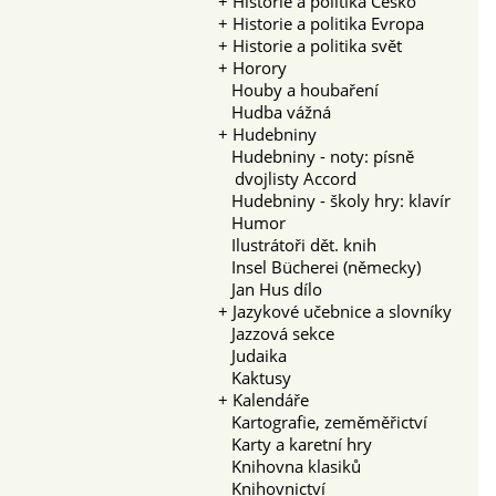
+
Historie a politika Česko
+
Historie a politika Evropa
+
Historie a politika svět
+
Horory
Houby a houbaření
Hudba vážná
+
Hudebniny
Hudebniny - noty: písně
dvojlisty Accord
Hudebniny - školy hry: klavír
Humor
Ilustrátoři dět. knih
Insel Bücherei (německy)
Jan Hus dílo
+
Jazykové učebnice a slovníky
Jazzová sekce
Judaika
Kaktusy
+
Kalendáře
Kartografie, zeměměřictví
Karty a karetní hry
Knihovna klasiků
Knihovnictví