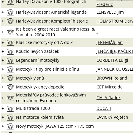
+
Harley-Davidson v 1000 fotografiích
Fréderic
+
Harley-Davidson: Americká legenda
LENSVELD Jim
+
Harley-Davidson: Kompletní historie
HOLMSTRÖM Dar
It's been a great race! Valentino Rossi &
+
.
Yamaha. 2004-2010
+
Klasické motocykly od A do Z
JEREMIÁŠ Ján
+
Kouzlo levých zatáček
JENČA Ilja, KAČER 
+
Legendární motocykly
CORBETTA Luigi
+
Motocykl: tipy pro silnici a dílnu
JANNECK U., USSL
+
Motocykly snů
BROWN Roland
+
Motocykly- encyklopedie
CET Mirco de
Motorkářův průvodce lehkovážným
+
FIALA Radek
cestováním Evropou
+
Multistrada 1200
DUCATI
+
Na motorce kolem světa
LAVICKÝ Vojtěch
+
Nový motocykl JAWA 125 ccm - 175 ccm
.