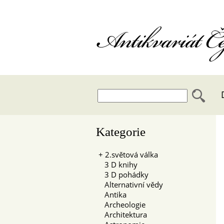
Antikvariát 
Kategorie
+
2.světová válka
3 D knihy
3 D pohádky
Alternativní vědy
Antika
Archeologie
Architektura