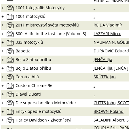
Frank D., MANCINI
+
1001 fotografií: Motocykly
.
+
1001 motocyklů
.
+
2011 mistrovství světa motocyklů
REJDA Vladimír
+
300. A life in the fast lane (Volume 8)
LAZZARI Mirco
+
333 motocyklů
NAUMANN, GÖBB
+
Babetta
DURKOVIČ Eduard
+
Boj o Zlatou přilbu
JENČA Ilja
+
Boj o Zlatou přilbu
JENČA Ilja, JENČA J
+
Černá a bílá
ŠRŮTEK Jan
+
Custom Chrome 96
.
+
Diavel Ducati
.
+
Die superschnellen Motorräder
CUTTS John, SCOT
+
Encyklopedie motocyklů
BROWN Roland
+
Harley Davidson - Životní styl
SALADINI Albert, 
COURLY Eric, PA