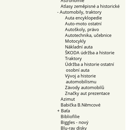
Astronomie
Atlasy zeměpisné a historické
-
Automobily, traktory
Auta encyklopedie
Auto-moto ostatní
Autoškoly, právo
Autotechnika, učebnice
Motocykly
Nákladní auta
ŠKODA údržba a historie
Traktory
Údržba a historie ostatní
osobní auta
Vývoj a historie
automobilismu
Závody automobilů
Značky aut prezentace
Azimut
Babička B.Němcové
+
Baťa
Bibliofilie
Biggles - nový
Blu-ray disky