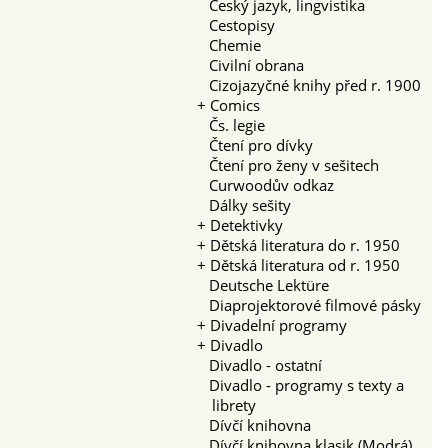
Český jazyk, lingvistika
Cestopisy
Chemie
Civilní obrana
Cizojazyčné knihy před r. 1900
+
Comics
Čs. legie
Čtení pro dívky
Čtení pro ženy v sešitech
Curwoodův odkaz
Dálky sešity
+
Detektivky
+
Dětská literatura do r. 1950
+
Dětská literatura od r. 1950
Deutsche Lektüre
Diaprojektorové filmové pásky
+
Divadelní programy
+
Divadlo
Divadlo - ostatní
Divadlo - programy s texty a
librety
Dívčí knihovna
Dívčí knihovna klasik (Modrá)