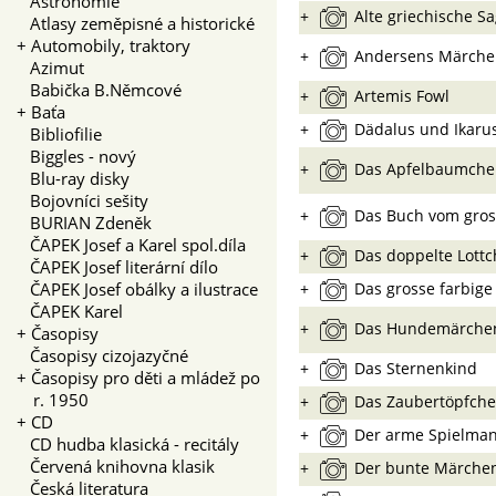
Astronomie
+
Alte griechische S
Atlasy zeměpisné a historické
+
Automobily, traktory
+
Andersens Märche
Azimut
Babička B.Němcové
+
Artemis Fowl
+
Baťa
+
Dädalus und Ikaru
Bibliofilie
Biggles - nový
+
Das Apfelbaumchen
Blu-ray disky
Bojovníci sešity
+
Das Buch vom gros
BURIAN Zdeněk
ČAPEK Josef a Karel spol.díla
+
Das doppelte Lott
ČAPEK Josef literární dílo
ČAPEK Josef obálky a ilustrace
+
Das grosse farbig
ČAPEK Karel
+
Das Hundemärchen
+
Časopisy
Časopisy cizojazyčné
+
Das Sternenkind
+
Časopisy pro děti a mládež po
r. 1950
+
Das Zaubertöpfch
+
CD
+
Der arme Spielma
CD hudba klasická - recitály
Červená knihovna klasik
+
Der bunte Märche
Česká literatura