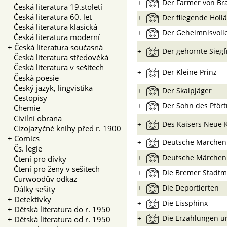
+
Der Farmer von Br
Česká literatura 19.století
Česká literatura 60. let
+
Der fliegende Holl
Česká literatura klasická
+
Der Geheimnisvoll
Česká literatura moderní
+
Česká literatura současná
+
Der gehörnte Siegf
Česká literatura středověká
Česká literatura v sešitech
+
Der Kleine Prinz
Česká poesie
Český jazyk, lingvistika
+
Der Skalpjäger
Cestopisy
+
Der Sohn des Pfört
Chemie
Civilní obrana
+
Des Kaisers Neue K
Cizojazyčné knihy před r. 1900
+
Comics
+
Deutsche Märchen
Čs. legie
+
Deutsche Märchen
Čtení pro dívky
Čtení pro ženy v sešitech
+
Die Bremer Stadtm
Curwoodův odkaz
+
Die Deportierten
Dálky sešity
+
Detektivky
+
Die Eissphinx
+
Dětská literatura do r. 1950
+
Die Erzählungen u
+
Dětská literatura od r. 1950