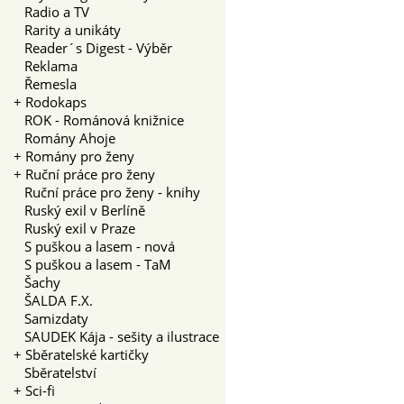
Radio a TV
Rarity a unikáty
Reader´s Digest - Výběr
Reklama
Řemesla
+
Rodokaps
ROK - Románová knižnice
Romány Ahoje
+
Romány pro ženy
+
Ruční práce pro ženy
Ruční práce pro ženy - knihy
Ruský exil v Berlíně
Ruský exil v Praze
S puškou a lasem - nová
S puškou a lasem - TaM
Šachy
ŠALDA F.X.
Samizdaty
SAUDEK Kája - sešity a ilustrace
+
Sběratelské kartičky
Sběratelství
+
Sci-fi