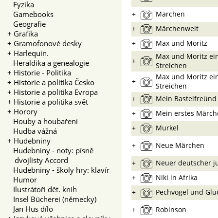
Fyzika
Gamebooks
+
Märchen
Geografie
+
Märchenwelt
+
Grafika
+
Gramofonové desky
+
Max und Moritz
+
Harlequin.
Max und Moritz ei
+
Heraldika a genealogie
Streichen
+
Historie - Politika
Max und Moritz ei
+
+
Historie a politika Česko
Streichen
+
Historie a politika Evropa
+
Mein Bastelfreünd
+
Historie a politika svět
+
Horory
+
Mein erstes Märc
Houby a houbaření
+
Murkel
Hudba vážná
+
Hudebniny
+
Neue Märchen
Hudebniny - noty: písně
dvojlisty Accord
+
Neuer deutscher 
Hudebniny - školy hry: klavír
+
Niki in Afrika
Humor
Ilustrátoři dět. knih
+
Pechvogel und Glüc
Insel Bücherei (německy)
Jan Hus dílo
+
Robinson