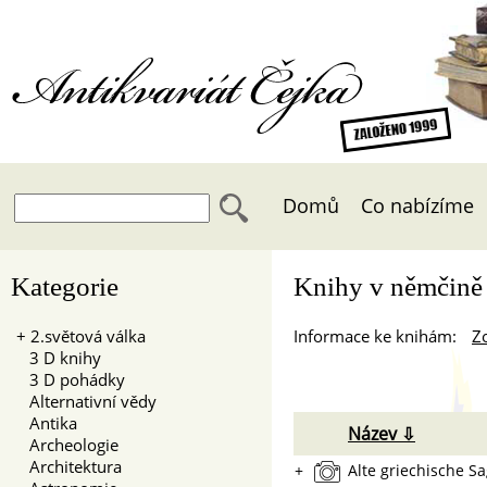
Antikvariát Čejka
Domů
Co nabízíme
Kategorie
Knihy v němčině 
+
2.světová válka
Informace ke knihám:
Zo
3 D knihy
3 D pohádky
Alternativní vědy
Antika
Název ⇩
Archeologie
Architektura
+
Alte griechische S