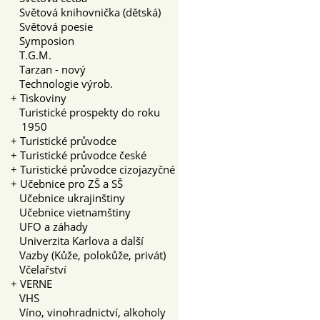
Světová knihovnička (dětská)
Světová poesie
Symposion
T.G.M.
Tarzan - nový
Technologie výrob.
+
Tiskoviny
Turistické prospekty do roku
1950
+
Turistické průvodce
+
Turistické průvodce české
+
Turistické průvodce cizojazyčné
+
Učebnice pro ZŠ a SŠ
Učebnice ukrajinštiny
Učebnice vietnamštiny
UFO a záhady
Univerzita Karlova a další
Vazby (Kůže, polokůže, privát)
Včelařství
+
VERNE
VHS
Víno, vinohradnictví, alkoholy