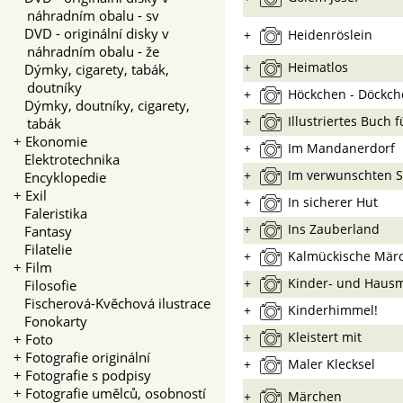
náhradním obalu - sv
DVD - originální disky v
+
Heidenröslein
náhradním obalu - že
+
Heimatlos
Dýmky, cigarety, tabák,
doutníky
+
Höckchen - Döckch
Dýmky, doutníky, cigarety,
+
Illustriertes Buch 
tabák
+
Ekonomie
+
Im Mandanerdorf
Elektrotechnika
+
Im verwunschten S
Encyklopedie
+
Exil
+
In sicherer Hut
Faleristika
+
Ins Zauberland
Fantasy
Filatelie
+
Kalmückische Mär
+
Film
+
Kinder- und Haus
Filosofie
Fischerová-Kvěchová ilustrace
+
Kinderhimmel!
Fonokarty
+
Kleistert mit
+
Foto
+
Fotografie originální
+
Maler Klecksel
+
Fotografie s podpisy
+
Fotografie umělců, osobností
+
Märchen