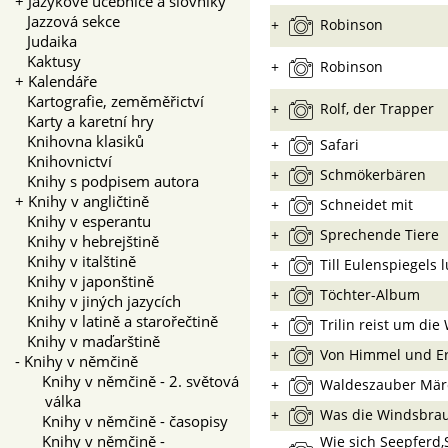
+
Jazykové učebnice a slovníky
Jazzová sekce
+
Robinson
Judaika
Kaktusy
+
Robinson
+
Kalendáře
Kartografie, zeměměřictví
+
Rolf, der Trapper
Karty a karetní hry
Knihovna klasiků
+
Safari
Knihovnictví
+
Schmökerbären
Knihy s podpisem autora
+
Knihy v angličtině
+
Schneidet mit
Knihy v esperantu
+
Sprechende Tiere
Knihy v hebrejštině
Knihy v italštině
+
Till Eulenspiegels 
Knihy v japonštině
+
Töchter-Album
Knihy v jiných jazycích
Knihy v latině a starořečtině
+
Trilin reist um die
Knihy v maďarštině
+
Von Himmel und E
-
Knihy v němčině
Knihy v němčině - 2. světová
+
Waldeszauber Mär
válka
+
Was die Windsbrau
Knihy v němčině - časopisy
Knihy v němčině -
Wie sich Seepferd,