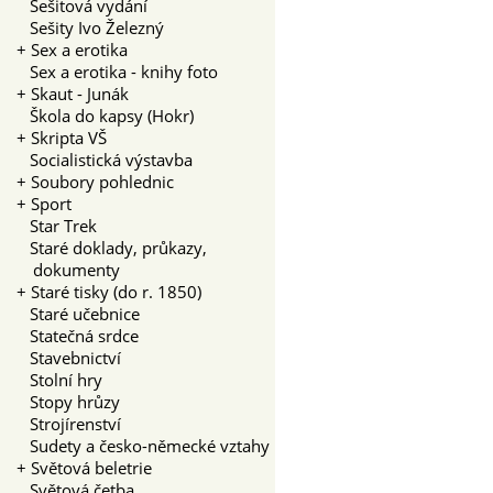
Sešitová vydání
Sešity Ivo Železný
+
Sex a erotika
Sex a erotika - knihy foto
+
Skaut - Junák
Škola do kapsy (Hokr)
+
Skripta VŠ
Socialistická výstavba
+
Soubory pohlednic
+
Sport
Star Trek
Staré doklady, průkazy,
dokumenty
+
Staré tisky (do r. 1850)
Staré učebnice
Statečná srdce
Stavebnictví
Stolní hry
Stopy hrůzy
Strojírenství
Sudety a česko-německé vztahy
+
Světová beletrie
Světová četba