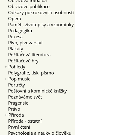
Obrazová fotoalba
Obrazové publikace
Odkazy pokrokových osobností
Opera
Paměti, životopisy a vzpomínky
Pedagogika
Pexesa
Pivo, pivovarství
Plakáty
Počítačová literatura
Počítačové hry
+
Pohledy
Polygrafie, tisk, písmo
+
Pop music
Portréty
Poštovní a kominické knížky
Poznáváme svět
Pragensie
Právo
+
Příroda
Příroda - ostatní
První čtení
Psychologie a nauky o člověku