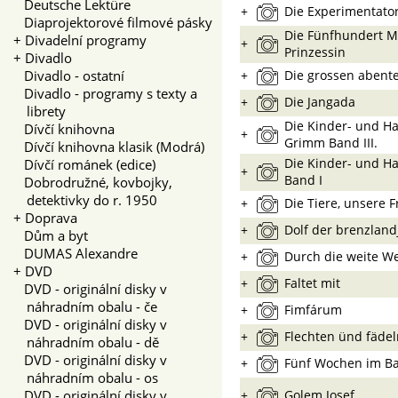
Deutsche Lektüre
+
Die Experimentato
Diaprojektorové filmové pásky
Die Fünfhundert Mi
+
Divadelní programy
+
Prinzessin
+
Divadlo
Divadlo - ostatní
+
Die grossen abent
Divadlo - programy s texty a
+
Die Jangada
librety
Die Kinder- und H
Dívčí knihovna
+
Grimm Band III.
Dívčí knihovna klasik (Modrá)
Die Kinder- und H
Dívčí románek (edice)
+
Band I
Dobrodružné, kovbojky,
detektivky do r. 1950
+
Die Tiere, unsere 
+
Doprava
+
Dolf der brenzlan
Dům a byt
DUMAS Alexandre
+
Durch die weite We
+
DVD
+
Faltet mit
DVD - originální disky v
náhradním obalu - če
+
Fimfárum
DVD - originální disky v
+
Flechten ünd fädel
náhradním obalu - dě
DVD - originální disky v
+
Fünf Wochen im Ba
náhradním obalu - os
DVD - originální disky v
+
Golem Josef