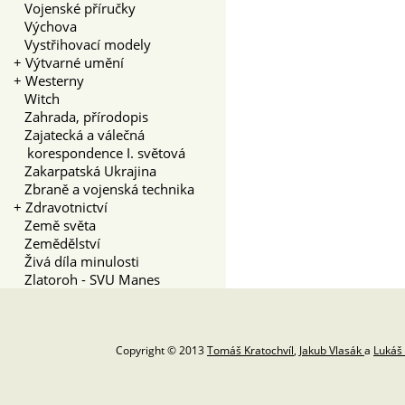
Vojenské příručky
Výchova
Vystřihovací modely
+
Výtvarné umění
+
Westerny
Witch
Zahrada, přírodopis
Zajatecká a válečná
korespondence I. světová
Zakarpatská Ukrajina
Zbraně a vojenská technika
+
Zdravotnictví
Země světa
Zemědělství
Živá díla minulosti
Zlatoroh - SVU Manes
Copyright © 2013
Tomáš Kratochvíl
,
Jakub Vlasák
a
Lukáš 