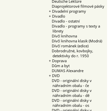
Deutsche Lektüre
Diaprojektorové filmové pásky
+
Divadelní programy
+
Divadlo
Divadlo - ostatní
Divadlo - programy s texty a
librety
Dívčí knihovna
Dívčí knihovna klasik (Modrá)
Dívčí románek (edice)
Dobrodružné, kovbojky,
detektivky do r. 1950
+
Doprava
Dům a byt
DUMAS Alexandre
+
DVD
DVD - originální disky v
náhradním obalu - če
DVD - originální disky v
náhradním obalu - dě
DVD - originální disky v
náhradním obalu - os
DVD - originální disky v