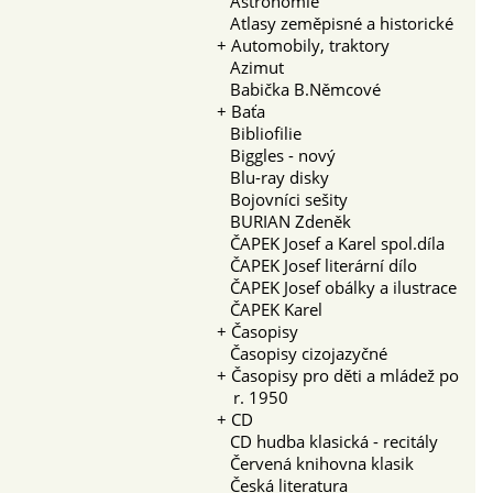
Astronomie
Atlasy zeměpisné a historické
+
Automobily, traktory
Azimut
Babička B.Němcové
+
Baťa
Bibliofilie
Biggles - nový
Blu-ray disky
Bojovníci sešity
BURIAN Zdeněk
ČAPEK Josef a Karel spol.díla
ČAPEK Josef literární dílo
ČAPEK Josef obálky a ilustrace
ČAPEK Karel
+
Časopisy
Časopisy cizojazyčné
+
Časopisy pro děti a mládež po
r. 1950
+
CD
CD hudba klasická - recitály
Červená knihovna klasik
Česká literatura