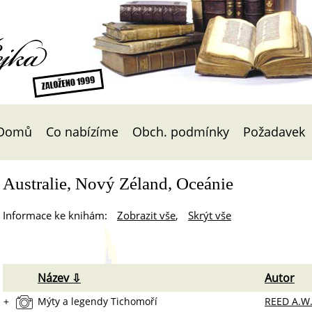
Čejka
Domů
Co nabízíme
Obch. podmínky
Požadavek
Australie, Nový Zéland, Oceánie
Informace ke knihám:
Zobrazit vše
,
Skrýt vše
Název ⇩
Autor
+
Mýty a legendy Tichomoří
REED A.W