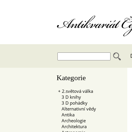
Antikvariát 
Kategorie
+
2.světová válka
3 D knihy
3 D pohádky
Alternativní vědy
Antika
Archeologie
Architektura