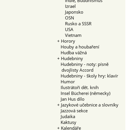
Indie, Buddhismus
Izrael
Japonsko
OSN
Rusko a SSSR
USA
Vietnam
+
Horory
Houby a houbaření
Hudba vážná
+
Hudebniny
Hudebniny - noty: písně
dvojlisty Accord
Hudebniny - školy hry: klavír
Humor
Ilustrátoři dět. knih
Insel Bücherei (německy)
Jan Hus dílo
+
Jazykové učebnice a slovníky
Jazzová sekce
Judaika
Kaktusy
+
Kalendáře