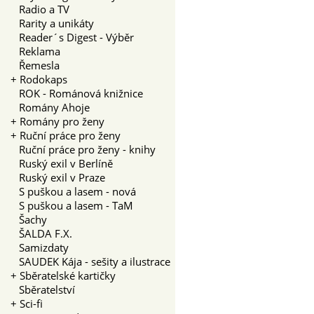
Radio a TV
Rarity a unikáty
Reader´s Digest - Výběr
Reklama
Řemesla
+
Rodokaps
ROK - Románová knižnice
Romány Ahoje
+
Romány pro ženy
+
Ruční práce pro ženy
Ruční práce pro ženy - knihy
Ruský exil v Berlíně
Ruský exil v Praze
S puškou a lasem - nová
S puškou a lasem - TaM
Šachy
ŠALDA F.X.
Samizdaty
SAUDEK Kája - sešity a ilustrace
+
Sběratelské kartičky
Sběratelství
+
Sci-fi