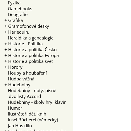
Fyzika
Gamebooks
Geografie
+
Grafika
+
Gramofonové desky
+
Harlequin.
Heraldika a genealogie
+
Historie - Politika
+
Historie a politika Česko
+
Historie a politika Evropa
+
Historie a politika svět
+
Horory
Houby a houbaření
Hudba vážná
+
Hudebniny
Hudebniny - noty: písně
dvojlisty Accord
Hudebniny - školy hry: klavír
Humor
Ilustrátoři dět. knih
Insel Bücherei (německy)
Jan Hus dílo