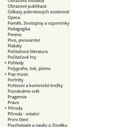
Obrazová fotoalba
Obrazové publikace
Odkazy pokrokových osobností
Opera
Paměti, životopisy a vzpomínky
Pedagogika
Pexesa
Pivo, pivovarství
Plakáty
Počítačová literatura
Počítačové hry
+
Pohledy
Polygrafie, tisk, písmo
+
Pop music
Portréty
Poštovní a kominické knížky
Poznáváme svět
Pragensie
Právo
+
Příroda
Příroda - ostatní
První čtení
Psychologie a nauky o člověku