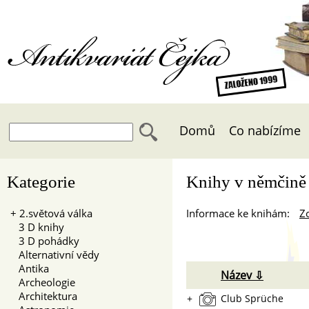
Antikvariát Čejka
Domů
Co nabízíme
Kategorie
Knihy v němčině
+
2.světová válka
Informace ke knihám:
Zo
3 D knihy
3 D pohádky
Alternativní vědy
Antika
Název ⇩
Archeologie
Architektura
+
Club Sprüche