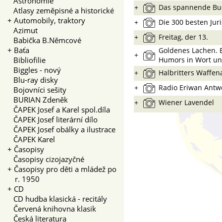
Astronomie
+
Das spannende Bu
Atlasy zeměpisné a historické
+
Automobily, traktory
+
Die 300 besten Jur
Azimut
+
Freitag, der 13.
Babička B.Němcové
+
Baťa
Goldenes Lachen. E
+
Bibliofilie
Humors in Wort un
Biggles - nový
+
Halbritters Waffen
Blu-ray disky
+
Radio Eriwan Antw
Bojovníci sešity
BURIAN Zdeněk
+
Wiener Lavendel
ČAPEK Josef a Karel spol.díla
ČAPEK Josef literární dílo
ČAPEK Josef obálky a ilustrace
ČAPEK Karel
+
Časopisy
Časopisy cizojazyčné
+
Časopisy pro děti a mládež po
r. 1950
+
CD
CD hudba klasická - recitály
Červená knihovna klasik
Česká literatura