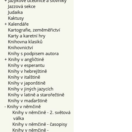
+
Jazykové učebnice a slovníky
Jazzová sekce
Judaika
Kaktusy
+
Kalendáře
Kartografie, zeměměřictví
Karty a karetní hry
Knihovna klasiků
Knihovnictví
Knihy s podpisem autora
+
Knihy v angličtině
Knihy v esperantu
Knihy v hebrejštině
Knihy v italštině
Knihy v japonštině
Knihy v jiných jazycích
Knihy v latině a starořečtině
Knihy v maďarštině
-
Knihy v němčině
Knihy v němčině - 2. světová
válka
Knihy v němčině - časopisy
Knihy v němčině -