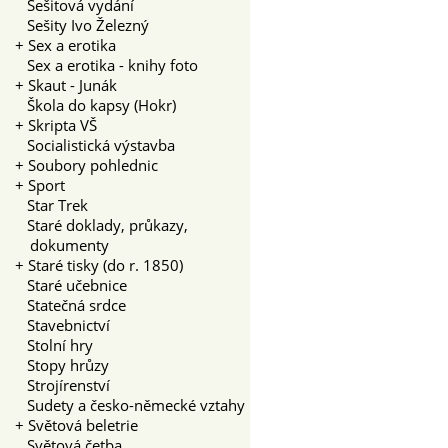
Sešitová vydání
Sešity Ivo Železný
+
Sex a erotika
Sex a erotika - knihy foto
+
Skaut - Junák
Škola do kapsy (Hokr)
+
Skripta VŠ
Socialistická výstavba
+
Soubory pohlednic
+
Sport
Star Trek
Staré doklady, průkazy,
dokumenty
+
Staré tisky (do r. 1850)
Staré učebnice
Statečná srdce
Stavebnictví
Stolní hry
Stopy hrůzy
Strojírenství
Sudety a česko-německé vztahy
+
Světová beletrie
Světová četba