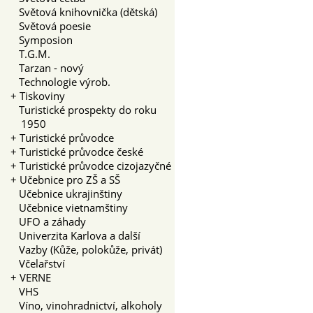
Světová knihovnička (dětská)
Světová poesie
Symposion
T.G.M.
Tarzan - nový
Technologie výrob.
+
Tiskoviny
Turistické prospekty do roku
1950
+
Turistické průvodce
+
Turistické průvodce české
+
Turistické průvodce cizojazyčné
+
Učebnice pro ZŠ a SŠ
Učebnice ukrajinštiny
Učebnice vietnamštiny
UFO a záhady
Univerzita Karlova a další
Vazby (Kůže, polokůže, privát)
Včelařství
+
VERNE
VHS
Víno, vinohradnictví, alkoholy