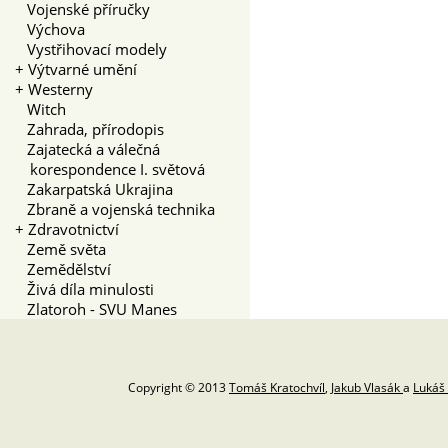
Vojenské příručky
Výchova
Vystřihovací modely
+
Výtvarné umění
+
Westerny
Witch
Zahrada, přírodopis
Zajatecká a válečná
korespondence I. světová
Zakarpatská Ukrajina
Zbraně a vojenská technika
+
Zdravotnictví
Země světa
Zemědělství
Živá díla minulosti
Zlatoroh - SVU Manes
Copyright © 2013
Tomáš Kratochvíl
,
Jakub Vlasák
a
Lukáš 