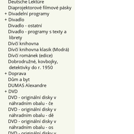
Deutsche Lektüre
Diaprojektorové filmové pásky
+
Divadelní programy
+
Divadlo
Divadlo - ostatní
Divadlo - programy s texty a
librety
Dívčí knihovna
Dívčí knihovna klasik (Modrá)
Dívčí románek (edice)
Dobrodružné, kovbojky,
detektivky do r. 1950
+
Doprava
Dům a byt
DUMAS Alexandre
+
DVD
DVD - originální disky v
náhradním obalu - če
DVD - originální disky v
náhradním obalu - dě
DVD - originální disky v
náhradním obalu - os
DVD - originální disky v