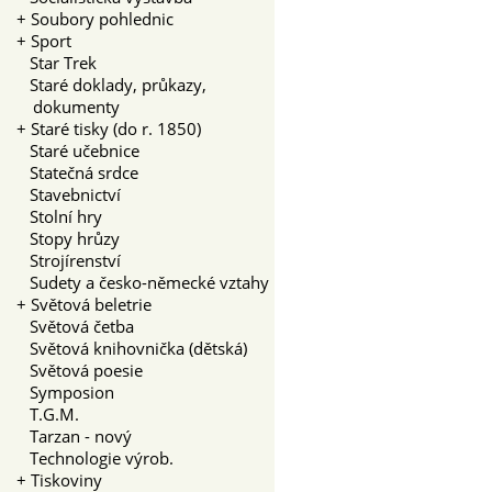
+
Soubory pohlednic
+
Sport
Star Trek
Staré doklady, průkazy,
dokumenty
+
Staré tisky (do r. 1850)
Staré učebnice
Statečná srdce
Stavebnictví
Stolní hry
Stopy hrůzy
Strojírenství
Sudety a česko-německé vztahy
+
Světová beletrie
Světová četba
Světová knihovnička (dětská)
Světová poesie
Symposion
T.G.M.
Tarzan - nový
Technologie výrob.
+
Tiskoviny