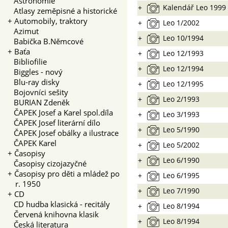
Astronomie
+
Kalendář Leo 1999
Atlasy zeměpisné a historické
+
Automobily, traktory
+
Leo 1/2002
Azimut
+
Leo 10/1994
Babička B.Němcové
+
Baťa
+
Leo 12/1993
Bibliofilie
+
Leo 12/1994
Biggles - nový
Blu-ray disky
+
Leo 12/1995
Bojovníci sešity
+
Leo 2/1993
BURIAN Zdeněk
ČAPEK Josef a Karel spol.díla
+
Leo 3/1993
ČAPEK Josef literární dílo
+
Leo 5/1990
ČAPEK Josef obálky a ilustrace
ČAPEK Karel
+
Leo 5/2002
+
Časopisy
+
Leo 6/1990
Časopisy cizojazyčné
+
Časopisy pro děti a mládež po
+
Leo 6/1995
r. 1950
+
Leo 7/1990
+
CD
CD hudba klasická - recitály
+
Leo 8/1994
Červená knihovna klasik
+
Leo 8/1994
Česká literatura