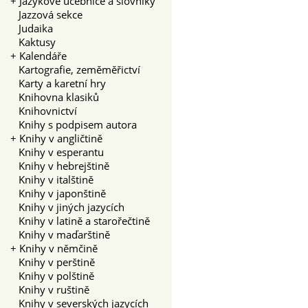
+
Jazykové učebnice a slovníky
Jazzová sekce
Judaika
Kaktusy
+
Kalendáře
Kartografie, zeměměřictví
Karty a karetní hry
Knihovna klasiků
Knihovnictví
Knihy s podpisem autora
+
Knihy v angličtině
Knihy v esperantu
Knihy v hebrejštině
Knihy v italštině
Knihy v japonštině
Knihy v jiných jazycích
Knihy v latině a starořečtině
Knihy v maďarštině
+
Knihy v němčině
Knihy v perštině
Knihy v polštině
Knihy v ruštině
Knihy v severských jazycích