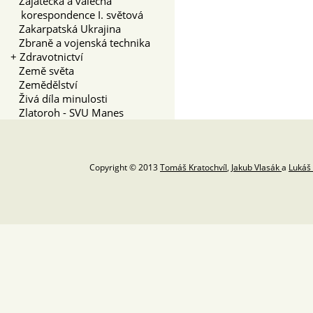
Zajatecká a válečná
korespondence I. světová
Zakarpatská Ukrajina
Zbraně a vojenská technika
+
Zdravotnictví
Země světa
Zemědělství
Živá díla minulosti
Zlatoroh - SVU Manes
Copyright © 2013
Tomáš Kratochvíl
,
Jakub Vlasák
a
Lukáš 