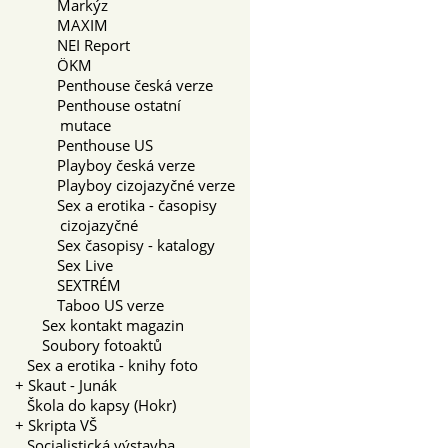
Markýz
MAXIM
NEI Report
ÖKM
Penthouse česká verze
Penthouse ostatní
mutace
Penthouse US
Playboy česká verze
Playboy cizojazyčné verze
Sex a erotika - časopisy
cizojazyčné
Sex časopisy - katalogy
Sex Live
SEXTRÉM
Taboo US verze
Sex kontakt magazin
Soubory fotoaktů
Sex a erotika - knihy foto
+
Skaut - Junák
Škola do kapsy (Hokr)
+
Skripta VŠ
Socialistická výstavba