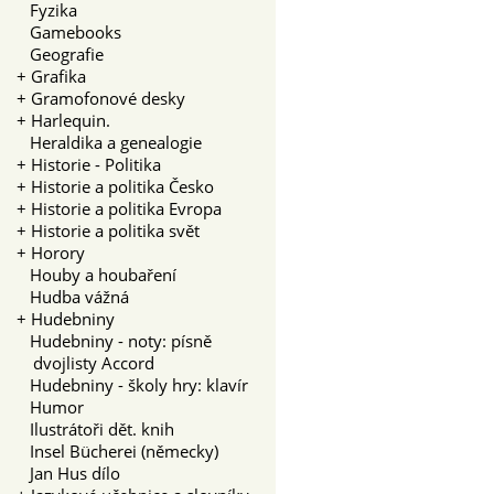
Fyzika
Gamebooks
Geografie
+
Grafika
+
Gramofonové desky
+
Harlequin.
Heraldika a genealogie
+
Historie - Politika
+
Historie a politika Česko
+
Historie a politika Evropa
+
Historie a politika svět
+
Horory
Houby a houbaření
Hudba vážná
+
Hudebniny
Hudebniny - noty: písně
dvojlisty Accord
Hudebniny - školy hry: klavír
Humor
Ilustrátoři dět. knih
Insel Bücherei (německy)
Jan Hus dílo