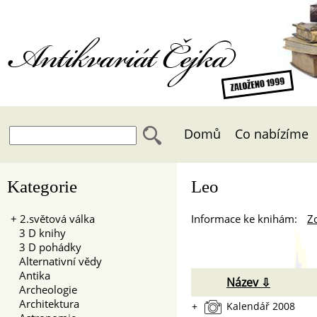
Antikvariát Čejka
Domů
Co nabízíme
Kategorie
Leo
+
2.světová válka
Informace ke knihám:
Zo
3 D knihy
3 D pohádky
Alternativní vědy
Antika
Název ⇩
Archeologie
Architektura
+
Kalendář 2008