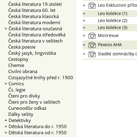
Česká literatura 19.století
+
Leo Exkluzivní příl
Česká literatura 60. let
+
Leo kolekce (1)
Česká literatura klasická
+
Leo kolekce (2)
Česká literatura moderní
+
Leo kolekce (3)
+
Česká literatura současná
Česká literatura středověká
+
Minirevue
Česká literatura v sešitech
+
Pexeso AHA
Česká poesie
Český jazyk, lingvistika
+
Sladké osmnáctky 
Cestopisy
Chemie
Civilní obrana
Cizojazyčné knihy před r. 1900
+
Comics
Čs. legie
Čtení pro dívky
Čtení pro ženy v sešitech
Curwoodův odkaz
Dálky sešity
+
Detektivky
+
Dětská literatura do r. 1950
+
Dětská literatura od r. 1950