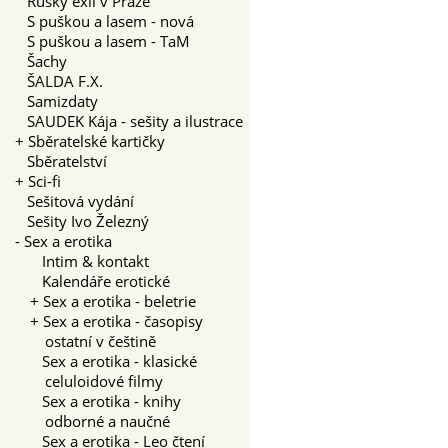
Ruský exil v Praze
S puškou a lasem - nová
S puškou a lasem - TaM
Šachy
ŠALDA F.X.
Samizdaty
SAUDEK Kája - sešity a ilustrace
+
Sběratelské kartičky
Sběratelství
+
Sci-fi
Sešitová vydání
Sešity Ivo Železný
-
Sex a erotika
Intim & kontakt
Kalendáře erotické
+
Sex a erotika - beletrie
+
Sex a erotika - časopisy
ostatní v češtině
Sex a erotika - klasické
celuloidové filmy
Sex a erotika - knihy
odborné a naučné
Sex a erotika - Leo čtení