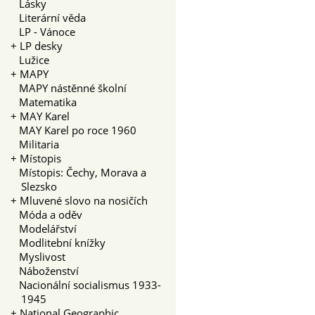
Lásky
Literární věda
LP - Vánoce
+
LP desky
Lužice
+
MAPY
MAPY nástěnné školní
Matematika
+
MAY Karel
MAY Karel po roce 1960
Militaria
+
Místopis
Místopis: Čechy, Morava a
Slezsko
+
Mluvené slovo na nosičích
Móda a oděv
Modelářství
Modlitební knížky
Myslivost
Náboženství
Nacionální socialismus 1933-
1945
+
National Geographic