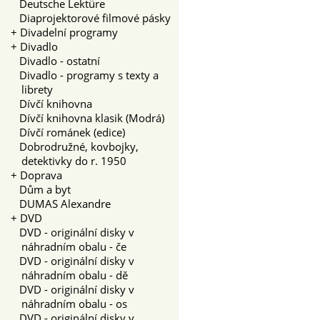
Deutsche Lektüre
Diaprojektorové filmové pásky
+
Divadelní programy
+
Divadlo
Divadlo - ostatní
Divadlo - programy s texty a
librety
Dívčí knihovna
Dívčí knihovna klasik (Modrá)
Dívčí románek (edice)
Dobrodružné, kovbojky,
detektivky do r. 1950
+
Doprava
Dům a byt
DUMAS Alexandre
+
DVD
DVD - originální disky v
náhradním obalu - če
DVD - originální disky v
náhradním obalu - dě
DVD - originální disky v
náhradním obalu - os
DVD - originální disky v