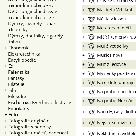
+
Listy ze stromu sv
náhradním obalu - sv
+
Macbeth Velekrál s
DVD - originální disky v
náhradním obalu - že
+
Města v kosmu
Dýmky, cigarety, tabák,
+
Metafory paměti
doutníky
Dýmky, doutníky, cigarety,
+
Mlčící kameny (Put
tabák
+
Můj život se lvy
+
Ekonomie
Elektrotechnika
+
Musica nova
Encyklopedie
+
Muž z ledovce
+
Exil
Faleristika
+
Myšlenky pozdě v 
Fantasy
+
Na co lidé umírají
Filatelie
+
Film
+
Na prahu národní 
Filosofie
+
Na prahu Neznám
Fischerová-Kvěchová ilustrace
Fonokarty
+
Národy, rasy , kult
+
Foto
+
Fotografie originální
+
Nejstarší pověsti č
+
Fotografie s podpisy
+
Fotografie umělců, osobností
+
Neklidné neviditel