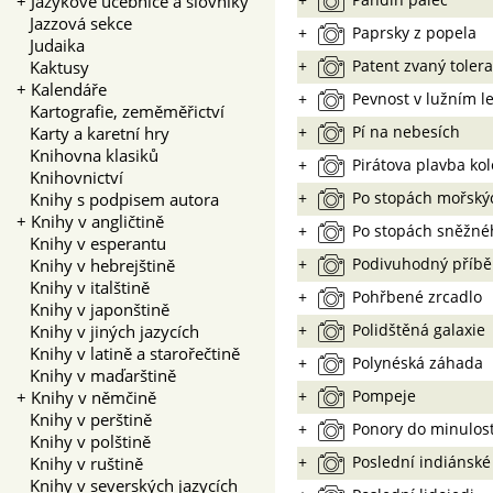
+
Jazykové učebnice a slovníky
Jazzová sekce
+
Paprsky z popela
Judaika
+
Patent zvaný toler
Kaktusy
+
Kalendáře
+
Pevnost v lužním l
Kartografie, zeměměřictví
+
Pí na nebesích
Karty a karetní hry
Knihovna klasiků
+
Pirátova plavba ko
Knihovnictví
+
Po stopách mořský
Knihy s podpisem autora
+
Knihy v angličtině
+
Po stopách sněžn
Knihy v esperantu
+
Podivuhodný příbě
Knihy v hebrejštině
Knihy v italštině
+
Pohřbené zrcadlo
Knihy v japonštině
+
Polidštěná galaxie
Knihy v jiných jazycích
Knihy v latině a starořečtině
+
Polynéská záhada
Knihy v maďarštině
+
Pompeje
+
Knihy v němčině
Knihy v perštině
+
Ponory do minulost
Knihy v polštině
+
Poslední indiánské
Knihy v ruštině
Knihy v severských jazycích