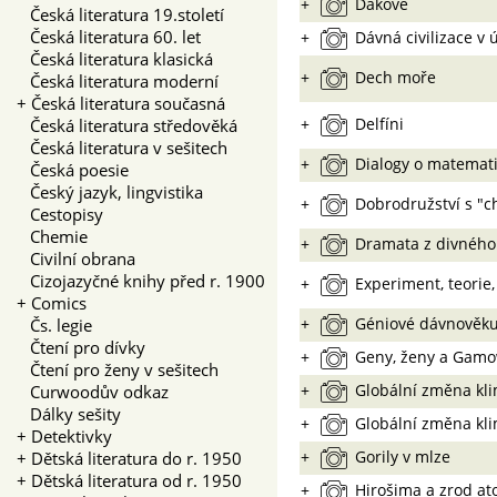
+
Dákové
Česká literatura 19.století
Česká literatura 60. let
+
Dávná civilizace v 
Česká literatura klasická
+
Dech moře
Česká literatura moderní
+
Česká literatura současná
+
Delfíni
Česká literatura středověká
Česká literatura v sešitech
+
Dialogy o matemat
Česká poesie
Český jazyk, lingvistika
+
Dobrodružství s "c
Cestopisy
Chemie
+
Dramata z divného
Civilní obrana
Cizojazyčné knihy před r. 1900
+
Experiment, teorie,
+
Comics
+
Géniové dávnověk
Čs. legie
Čtení pro dívky
+
Geny, ženy a Gam
Čtení pro ženy v sešitech
+
Globální změna kl
Curwoodův odkaz
Dálky sešity
+
Globální změna kl
+
Detektivky
+
Gorily v mlze
+
Dětská literatura do r. 1950
+
Dětská literatura od r. 1950
+
Hirošima a zrod a