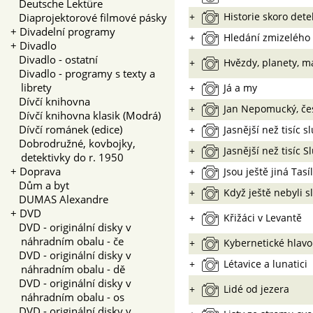
Deutsche Lektüre
+
Historie skoro dete
Diaprojektorové filmové pásky
+
Divadelní programy
+
Hledání zmizelého
+
Divadlo
Divadlo - ostatní
+
Hvězdy, planety, m
Divadlo - programy s texty a
librety
+
Já a my
Dívčí knihovna
+
Jan Nepomucký, če
Dívčí knihovna klasik (Modrá)
Dívčí románek (edice)
+
Jasnější než tisíc s
Dobrodružné, kovbojky,
+
Jasnější než tisíc S
detektivky do r. 1950
+
Doprava
+
Jsou ještě jiná Tasíl
Dům a byt
+
Když ještě nebyli s
DUMAS Alexandre
+
DVD
+
Křižáci v Levantě
DVD - originální disky v
náhradním obalu - če
+
Kybernetické hlavo
DVD - originální disky v
+
Létavice a lunatici
náhradním obalu - dě
DVD - originální disky v
+
Lidé od jezera
náhradním obalu - os
DVD - originální disky v