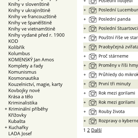
+
Poslední lidojedi
Knihy v slovenštině
+
Poslední Lucembur
Knihy v ukrajinštině
Knihy ve francouzštině
+
Poslední panda
Knihy ve španělštině
+
Poslední Stuartovci
Knihy ve vietnamštině
Knihy vydané před r. 1900
+
Pouštní říše ve st
KOD
+
Praobyčejná zvířat
Kolibřík
Kolumbus
+
Proč stárneme
KOMENSKÝ Jan Amos
+
Proměny v říši hm
Komplety a řady
Komunismus
+
Průhledy do mikr
Kosmonautika
+
První tři minuty
Kouzelnictví, magie, karty
Kovbojky nové
+
Rok mezi gorilami
Krása a tělo
+
Rok mezi gorilami
Kriminalistika
+
Kriminální příběhy
+
Rouby života
Křížovky
+
Rozpravy o kyberne
Kubašta
+
Kuchařky
1
2
Další
LADA Josef