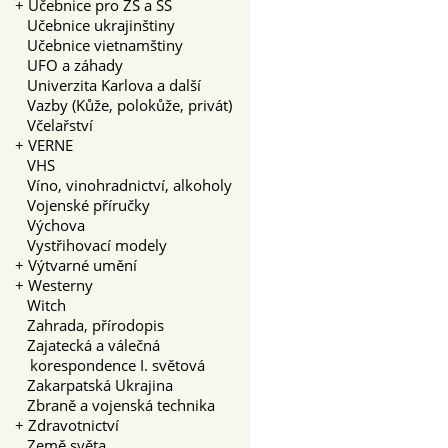
+
Učebnice pro ZŠ a SŠ
Učebnice ukrajinštiny
Učebnice vietnamštiny
UFO a záhady
Univerzita Karlova a další
Vazby (Kůže, polokůže, privát)
Včelařství
+
VERNE
VHS
Víno, vinohradnictví, alkoholy
Vojenské příručky
Výchova
Vystřihovací modely
+
Výtvarné umění
+
Westerny
Witch
Zahrada, přírodopis
Zajatecká a válečná
korespondence I. světová
Zakarpatská Ukrajina
Zbraně a vojenská technika
+
Zdravotnictví
Země světa