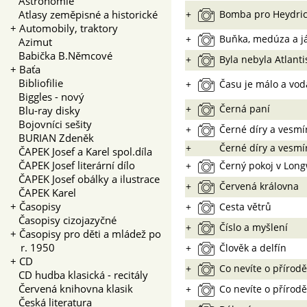
Astronomie
Atlasy zeměpisné a historické
+
Bomba pro Heydri
+
Automobily, traktory
+
Buňka, medúza a j
Azimut
Babička B.Němcové
+
Byla nebyla Atlanti
+
Baťa
Bibliofilie
+
Času je málo a vod
Biggles - nový
+
Černá paní
Blu-ray disky
Bojovníci sešity
+
Černé díry a vesmí
BURIAN Zdeněk
+
Černé díry a vesmí
ČAPEK Josef a Karel spol.díla
ČAPEK Josef literární dílo
+
Černý pokoj v Lon
ČAPEK Josef obálky a ilustrace
+
Červená královna
ČAPEK Karel
+
Časopisy
+
Cesta větrů
Časopisy cizojazyčné
+
Číslo a myšlení
+
Časopisy pro děti a mládež po
r. 1950
+
Člověk a delfín
+
CD
+
Co nevíte o přírodě
CD hudba klasická - recitály
Červená knihovna klasik
+
Co nevíte o přírodě
Česká literatura