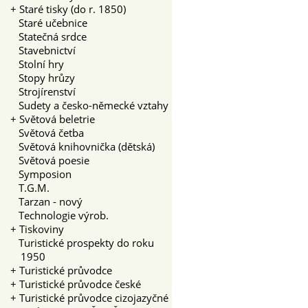
+
Staré tisky (do r. 1850)
Staré učebnice
Statečná srdce
Stavebnictví
Stolní hry
Stopy hrůzy
Strojírenství
Sudety a česko-německé vztahy
+
Světová beletrie
Světová četba
Světová knihovnička (dětská)
Světová poesie
Symposion
T.G.M.
Tarzan - nový
Technologie výrob.
+
Tiskoviny
Turistické prospekty do roku
1950
+
Turistické průvodce
+
Turistické průvodce české
+
Turistické průvodce cizojazyčné