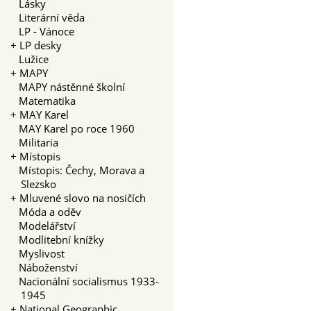
Lásky
Literární věda
LP - Vánoce
+
LP desky
Lužice
+
MAPY
MAPY nástěnné školní
Matematika
+
MAY Karel
MAY Karel po roce 1960
Militaria
+
Místopis
Místopis: Čechy, Morava a
Slezsko
+
Mluvené slovo na nosičích
Móda a oděv
Modelářství
Modlitební knížky
Myslivost
Náboženství
Nacionální socialismus 1933-
1945
+
National Geographic