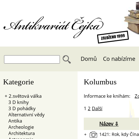
Antikvariát Čejka
Domů
Co nabízíme
Kategorie
Kolumbus
+
2.světová válka
Informace ke knihám:
Zo
3 D knihy
3 D pohádky
1
2
Další
Alternativní vědy
Antika
Název ⇩
Archeologie
Architektura
+
1421: Rok, kdy Čína