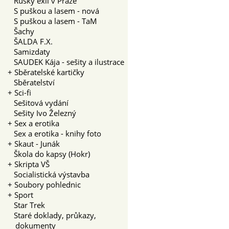
Ruský exil v Praze
S puškou a lasem - nová
S puškou a lasem - TaM
Šachy
ŠALDA F.X.
Samizdaty
SAUDEK Kája - sešity a ilustrace
+
Sběratelské kartičky
Sběratelství
+
Sci-fi
Sešitová vydání
Sešity Ivo Železný
+
Sex a erotika
Sex a erotika - knihy foto
+
Skaut - Junák
Škola do kapsy (Hokr)
+
Skripta VŠ
Socialistická výstavba
+
Soubory pohlednic
+
Sport
Star Trek
Staré doklady, průkazy,
dokumenty