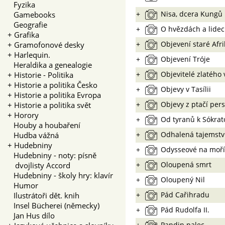
Fyzika
+
Nisa, dcera Kungů
Gamebooks
Geografie
+
O hvězdách a lide
+
Grafika
+
Objevení staré Afri
+
Gramofonové desky
+
Harlequin.
+
Objevení Tróje
Heraldika a genealogie
+
Objevitelé zlatého
+
Historie - Politika
+
Historie a politika Česko
+
Objevy v Tasílii
+
Historie a politika Evropa
+
Objevy z ptačí pers
+
Historie a politika svět
+
Horory
+
Od tyranů k Sókrat
Houby a houbaření
+
Odhalená tajemstv
Hudba vážná
+
Hudebniny
+
Odysseové na moříc
Hudebniny - noty: písně
+
Oloupená smrt
dvojlisty Accord
Hudebniny - školy hry: klavír
+
Oloupený Nil
Humor
+
Pád Cařihradu
Ilustrátoři dět. knih
Insel Bücherei (německy)
+
Pád Rudolfa II.
Jan Hus dílo
+
Pandin palec