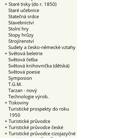
+
Staré tisky (do r. 1850)
Staré učebnice
Statečná srdce
Stavebnictví
Stolní hry
Stopy hrůzy
Strojírenství
Sudety a česko-německé vztahy
+
Světová beletrie
Světová četba
Světová knihovnička (dětská)
Světová poesie
Symposion
T.G.M.
Tarzan - nový
Technologie výrob.
+
Tiskoviny
Turistické prospekty do roku
1950
+
Turistické průvodce
+
Turistické průvodce české
+
Turistické průvodce cizojazyčné