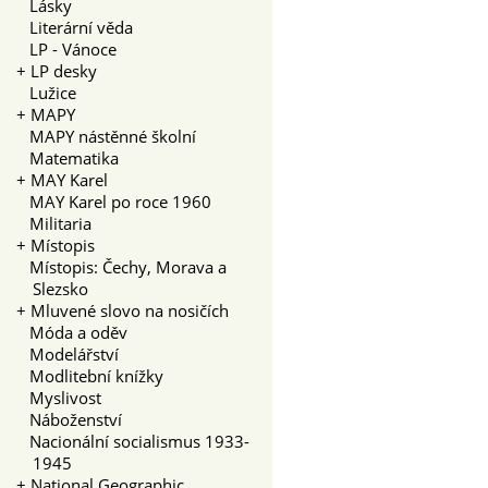
Lásky
Literární věda
LP - Vánoce
+
LP desky
Lužice
+
MAPY
MAPY nástěnné školní
Matematika
+
MAY Karel
MAY Karel po roce 1960
Militaria
+
Místopis
Místopis: Čechy, Morava a
Slezsko
+
Mluvené slovo na nosičích
Móda a oděv
Modelářství
Modlitební knížky
Myslivost
Náboženství
Nacionální socialismus 1933-
1945
+
National Geographic