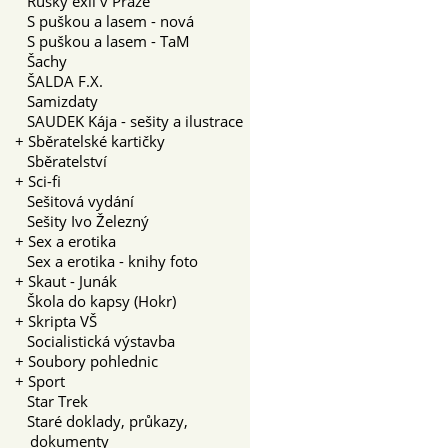
Ruský exil v Praze
S puškou a lasem - nová
S puškou a lasem - TaM
Šachy
ŠALDA F.X.
Samizdaty
SAUDEK Kája - sešity a ilustrace
+
Sběratelské kartičky
Sběratelství
+
Sci-fi
Sešitová vydání
Sešity Ivo Železný
+
Sex a erotika
Sex a erotika - knihy foto
+
Skaut - Junák
Škola do kapsy (Hokr)
+
Skripta VŠ
Socialistická výstavba
+
Soubory pohlednic
+
Sport
Star Trek
Staré doklady, průkazy,
dokumenty