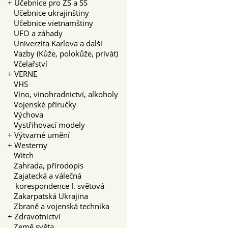
+
Učebnice pro ZŠ a SŠ
Učebnice ukrajinštiny
Učebnice vietnamštiny
UFO a záhady
Univerzita Karlova a další
Vazby (Kůže, polokůže, privát)
Včelařství
+
VERNE
VHS
Víno, vinohradnictví, alkoholy
Vojenské příručky
Výchova
Vystřihovací modely
+
Výtvarné umění
+
Westerny
Witch
Zahrada, přírodopis
Zajatecká a válečná
korespondence I. světová
Zakarpatská Ukrajina
Zbraně a vojenská technika
+
Zdravotnictví
Země světa