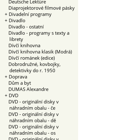
Deutsche Lektüre
Diaprojektorové filmové pásky
+
Divadelní programy
+
Divadlo
Divadlo - ostatní
Divadlo - programy s texty a
librety
Dívčí knihovna
Dívčí knihovna klasik (Modrá)
Dívčí románek (edice)
Dobrodružné, kovbojky,
detektivky do r. 1950
+
Doprava
Dům a byt
DUMAS Alexandre
+
DVD
DVD - originální disky v
náhradním obalu - če
DVD - originální disky v
náhradním obalu - dě
DVD - originální disky v
náhradním obalu - os
DVD - originální disky v