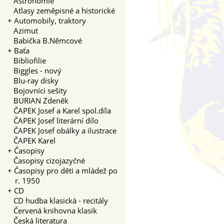
Astronomie
Atlasy zeměpisné a historické
+
Automobily, traktory
Azimut
Babička B.Němcové
+
Baťa
Bibliofilie
Biggles - nový
Blu-ray disky
Bojovníci sešity
BURIAN Zdeněk
ČAPEK Josef a Karel spol.díla
ČAPEK Josef literární dílo
ČAPEK Josef obálky a ilustrace
ČAPEK Karel
+
Časopisy
Časopisy cizojazyčné
+
Časopisy pro děti a mládež po
r. 1950
+
CD
CD hudba klasická - recitály
Červená knihovna klasik
Česká literatura