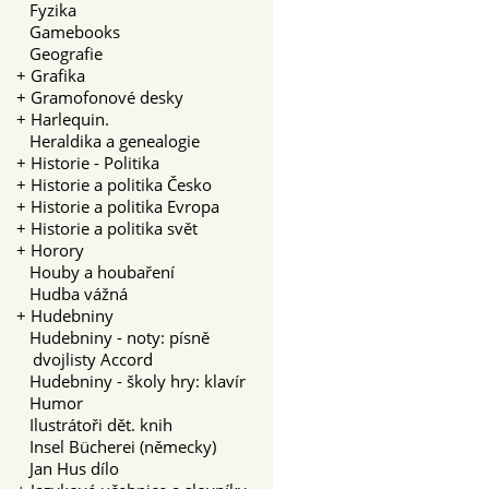
Fyzika
Gamebooks
Geografie
+
Grafika
+
Gramofonové desky
+
Harlequin.
Heraldika a genealogie
+
Historie - Politika
+
Historie a politika Česko
+
Historie a politika Evropa
+
Historie a politika svět
+
Horory
Houby a houbaření
Hudba vážná
+
Hudebniny
Hudebniny - noty: písně
dvojlisty Accord
Hudebniny - školy hry: klavír
Humor
Ilustrátoři dět. knih
Insel Bücherei (německy)
Jan Hus dílo