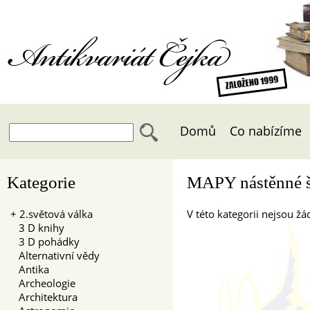
Antikvariát Čejka
Domů
Co nabízíme
Kategorie
MAPY nástěnné š
+
2.světová válka
V této kategorii nejsou žád
3 D knihy
3 D pohádky
Alternativní vědy
Antika
Archeologie
Architektura