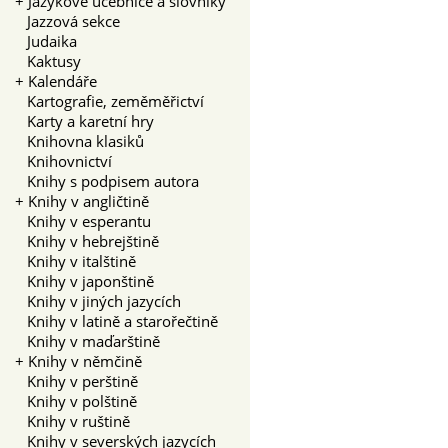
+
Jazykové učebnice a slovníky
Jazzová sekce
Judaika
Kaktusy
+
Kalendáře
Kartografie, zeměměřictví
Karty a karetní hry
Knihovna klasiků
Knihovnictví
Knihy s podpisem autora
+
Knihy v angličtině
Knihy v esperantu
Knihy v hebrejštině
Knihy v italštině
Knihy v japonštině
Knihy v jiných jazycích
Knihy v latině a starořečtině
Knihy v maďarštině
+
Knihy v němčině
Knihy v perštině
Knihy v polštině
Knihy v ruštině
Knihy v severských jazycích