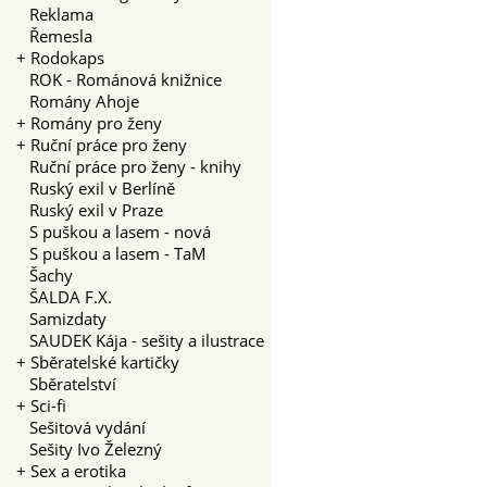
Reklama
Řemesla
+
Rodokaps
ROK - Románová knižnice
Romány Ahoje
+
Romány pro ženy
+
Ruční práce pro ženy
Ruční práce pro ženy - knihy
Ruský exil v Berlíně
Ruský exil v Praze
S puškou a lasem - nová
S puškou a lasem - TaM
Šachy
ŠALDA F.X.
Samizdaty
SAUDEK Kája - sešity a ilustrace
+
Sběratelské kartičky
Sběratelství
+
Sci-fi
Sešitová vydání
Sešity Ivo Železný
+
Sex a erotika