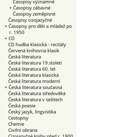
Časopisy významné
+
Časopisy zábavné
Časopisy zeměpisné
Časopisy cizojazyčné
+
Časopisy pro děti a mládež po
r. 1950
+
CD
CD hudba klasická - recitály
Červená knihovna klasik
Česká literatura
Česká literatura 19.století
Česká literatura 60. let
Česká literatura klasická
Česká literatura moderní
+
Česká literatura současná
Česká literatura středověká
Česká literatura v sešitech
Česká poesie
Český jazyk, lingvistika
Cestopisy
Chemie
Civilní obrana
Cizojazyčné knihy před r. 1900