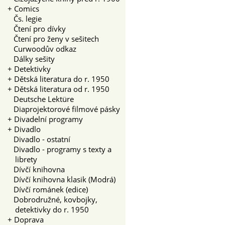
+
Comics
Čs. legie
Čtení pro dívky
Čtení pro ženy v sešitech
Curwoodův odkaz
Dálky sešity
+
Detektivky
+
Dětská literatura do r. 1950
+
Dětská literatura od r. 1950
Deutsche Lektüre
Diaprojektorové filmové pásky
+
Divadelní programy
+
Divadlo
Divadlo - ostatní
Divadlo - programy s texty a
librety
Dívčí knihovna
Dívčí knihovna klasik (Modrá)
Dívčí románek (edice)
Dobrodružné, kovbojky,
detektivky do r. 1950
+
Doprava