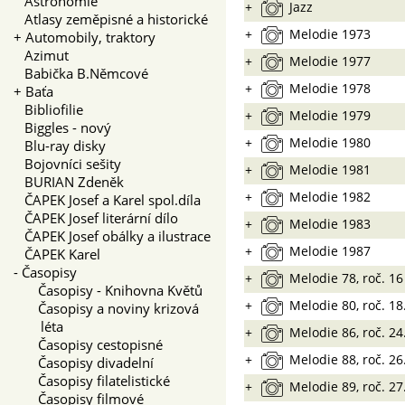
Astronomie
+
Jazz
Atlasy zeměpisné a historické
+
Melodie 1973
+
Automobily, traktory
Azimut
+
Melodie 1977
Babička B.Němcové
+
Melodie 1978
+
Baťa
Bibliofilie
+
Melodie 1979
Biggles - nový
+
Melodie 1980
Blu-ray disky
Bojovníci sešity
+
Melodie 1981
BURIAN Zdeněk
+
Melodie 1982
ČAPEK Josef a Karel spol.díla
ČAPEK Josef literární dílo
+
Melodie 1983
ČAPEK Josef obálky a ilustrace
+
Melodie 1987
ČAPEK Karel
-
Časopisy
+
Melodie 78, roč. 16
Časopisy - Knihovna Květů
+
Melodie 80, roč. 18
Časopisy a noviny krizová
léta
+
Melodie 86, roč. 24
Časopisy cestopisné
+
Melodie 88, roč. 26
Časopisy divadelní
Časopisy filatelistické
+
Melodie 89, roč. 27
Časopisy filmové