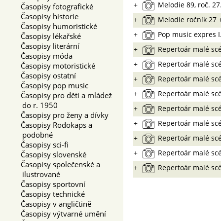
+
Melodie 89, roč. 27
Časopisy fotografické
Časopisy historie
+
Melodie ročník 27 
Časopisy humoristické
+
Pop music expres I.,
Časopisy lékařské
Časopisy literární
+
Repertoár malé scé
Časopisy móda
+
Repertoár malé scé
Časopisy motoristické
Časopisy ostatní
+
Repertoár malé scé
Časopisy pop music
+
Repertoár malé scé
Časopisy pro děti a mládež
do r. 1950
+
Repertoár malé scé
Časopisy pro ženy a dívky
+
Repertoár malé scé
Časopisy Rodokaps a
podobné
+
Repertoár malé scé
Časopisy sci-fi
+
Repertoár malé scé
Časopisy slovenské
Časopisy společenské a
+
Repertoár malé scé
ilustrované
Časopisy sportovní
Časopisy technické
Časopisy v angličtině
Časopisy výtvarné umění