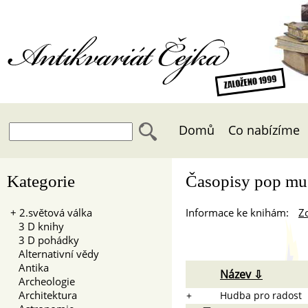
Antikvariát Čejka
Domů
Co nabízíme
Kategorie
Časopisy pop mu
+
2.světová válka
Informace ke knihám:
Zo
3 D knihy
3 D pohádky
Alternativní vědy
Antika
Název ⇩
Archeologie
Architektura
+
Hudba pro radost