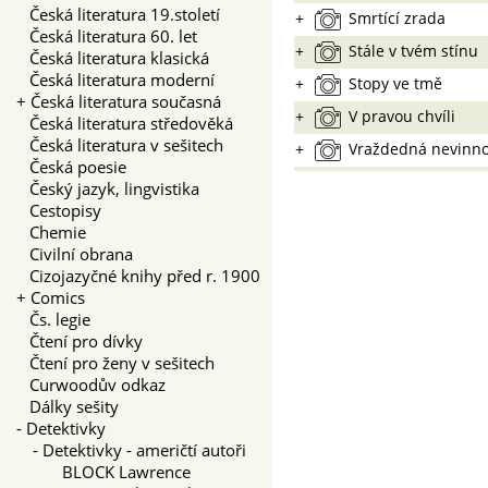
Česká literatura 19.století
+
Smrtící zrada
Česká literatura 60. let
+
Stále v tvém stínu
Česká literatura klasická
Česká literatura moderní
+
Stopy ve tmě
+
Česká literatura současná
+
V pravou chvíli
Česká literatura středověká
Česká literatura v sešitech
+
Vraždedná nevinno
Česká poesie
Český jazyk, lingvistika
Cestopisy
Chemie
Civilní obrana
Cizojazyčné knihy před r. 1900
+
Comics
Čs. legie
Čtení pro dívky
Čtení pro ženy v sešitech
Curwoodův odkaz
Dálky sešity
-
Detektivky
-
Detektivky - američtí autoři
BLOCK Lawrence