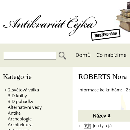
Antikvariát Čejka
Domů
Co nabízíme
Kategorie
ROBERTS Nora
+
2.světová válka
Informace ke knihám:
Zo
3 D knihy
3 D pohádky
Alternativní vědy
Antika
Název ⇩
Archeologie
Architektura
+
Jen ty a já