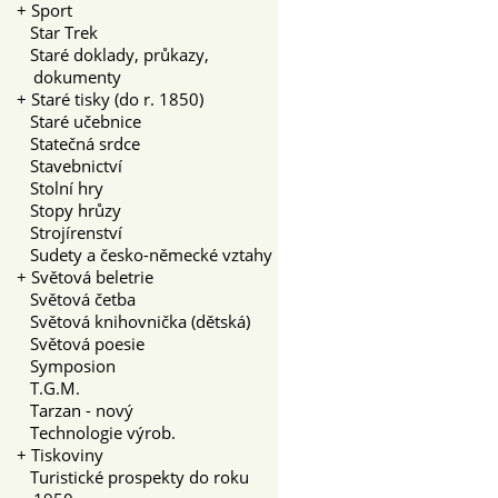
+
Sport
Star Trek
Staré doklady, průkazy,
dokumenty
+
Staré tisky (do r. 1850)
Staré učebnice
Statečná srdce
Stavebnictví
Stolní hry
Stopy hrůzy
Strojírenství
Sudety a česko-německé vztahy
+
Světová beletrie
Světová četba
Světová knihovnička (dětská)
Světová poesie
Symposion
T.G.M.
Tarzan - nový
Technologie výrob.
+
Tiskoviny
Turistické prospekty do roku