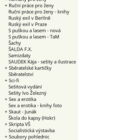
+
Ruční práce pro ženy
Ruční práce pro ženy - knihy
Ruský exil v Berlíně
Ruský exil v Praze
S puškou a lasem - nová
S puškou a lasem - TaM
Šachy
ŠALDA F.X.
Samizdaty
SAUDEK Kája - sešity a ilustrace
+
Sběratelské kartičky
Sběratelství
+
Sci-fi
Sešitová vydání
Sešity Ivo Železný
+
Sex a erotika
Sex a erotika - knihy foto
+
Skaut - Junák
Škola do kapsy (Hokr)
+
Skripta VŠ
Socialistická výstavba
+
Soubory pohlednic