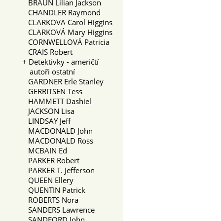
BRAUN Lilian Jackson
CHANDLER Raymond
CLARKOVA Carol Higgins
CLARKOVÁ Mary Higgins
CORNWELLOVÁ Patricia
CRAIS Robert
+
Detektivky - američtí
autoři ostatní
GARDNER Erle Stanley
GERRITSEN Tess
HAMMETT Dashiel
JACKSON Lisa
LINDSAY Jeff
MACDONALD John
MACDONALD Ross
MCBAIN Ed
PARKER Robert
PARKER T. Jefferson
QUEEN Ellery
QUENTIN Patrick
ROBERTS Nora
SANDERS Lawrence
SANDFORD John