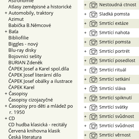
Astronomie
+
Nestoudná ctnost
Atlasy zeměpisné a historické
+
Automobily, traktory
+
Sladká pomsta
Azimut
+
Smrtící extáze
Babička B.Němcové
+
Baťa
+
Smrtící nahota
Bibliofilie
+
Smrtící pomsta
Biggles - nový
Blu-ray disky
+
Smrtící portrét
Bojovníci sešity
+
Smrtící posedlost
BURIAN Zdeněk
ČAPEK Josef a Karel spol.díla
+
Smrtící rituál
ČAPEK Josef literární dílo
+
Smrtící setkání
ČAPEK Josef obálky a ilustrace
ČAPEK Karel
+
Smrtící sláva
+
Časopisy
+
Smrtící spiknutí
Časopisy cizojazyčné
+
Časopisy pro děti a mládež po
+
Smrtící svátky
r. 1950
+
Smrtící svůdnost
+
CD
CD hudba klasická - recitály
+
Smrtící svůdnost
Červená knihovna klasik
+
Smrtící věrnost
Česká literatura