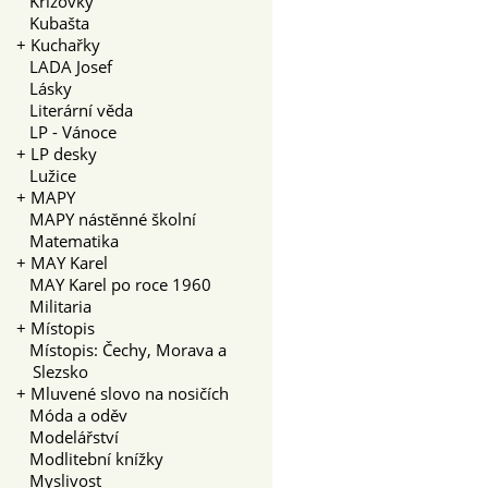
Křížovky
Kubašta
+
Kuchařky
LADA Josef
Lásky
Literární věda
LP - Vánoce
+
LP desky
Lužice
+
MAPY
MAPY nástěnné školní
Matematika
+
MAY Karel
MAY Karel po roce 1960
Militaria
+
Místopis
Místopis: Čechy, Morava a
Slezsko
+
Mluvené slovo na nosičích
Móda a oděv
Modelářství
Modlitební knížky
Myslivost