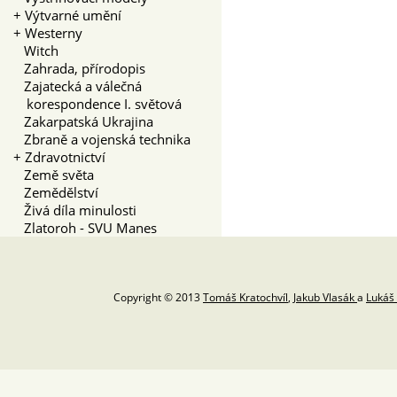
+
Výtvarné umění
+
Westerny
Witch
Zahrada, přírodopis
Zajatecká a válečná
korespondence I. světová
Zakarpatská Ukrajina
Zbraně a vojenská technika
+
Zdravotnictví
Země světa
Zemědělství
Živá díla minulosti
Zlatoroh - SVU Manes
Copyright © 2013
Tomáš Kratochvíl
,
Jakub Vlasák
a
Lukáš 