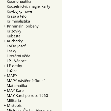
Kosmonautika
Kouzelnictví, magie, karty
Kovbojky nové
Krása a tělo
Kriminalistika
+
Kriminální příběhy
Křížovky
Kubašta
+
Kuchařky
LADA Josef
Lásky
Literární věda
LP - Vánoce
+
LP desky
Lužice
+
MAPY
MAPY nástěnné školní
Matematika
+
MAY Karel
MAY Karel po roce 1960
Militaria
+
Místopis
Místopis: Čechy, Morava a