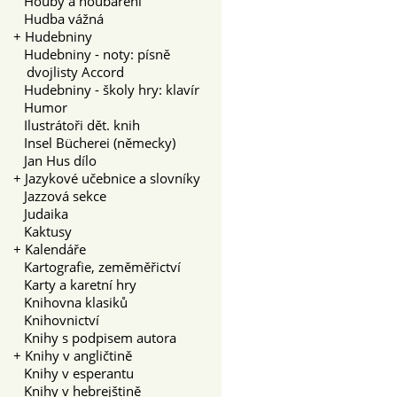
Houby a houbaření
Hudba vážná
+
Hudebniny
Hudebniny - noty: písně
dvojlisty Accord
Hudebniny - školy hry: klavír
Humor
Ilustrátoři dět. knih
Insel Bücherei (německy)
Jan Hus dílo
+
Jazykové učebnice a slovníky
Jazzová sekce
Judaika
Kaktusy
+
Kalendáře
Kartografie, zeměměřictví
Karty a karetní hry
Knihovna klasiků
Knihovnictví
Knihy s podpisem autora
+
Knihy v angličtině
Knihy v esperantu
Knihy v hebrejštině