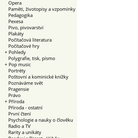
Opera
Paměti, životopisy a vzpomínky
Pedagogika
Pexesa
Pivo, pivovarství
Plakáty
Počítačová literatura
Počítačové hry
+
Pohledy
Polygrafie, tisk, písmo
+
Pop music
Portréty
Poštovní a kominické knížky
Poznáváme svět
Pragensie
Právo
+
Příroda
Příroda - ostatní
První čtení
Psychologie a nauky o člověku
Radio a TV
Rarity a unikáty