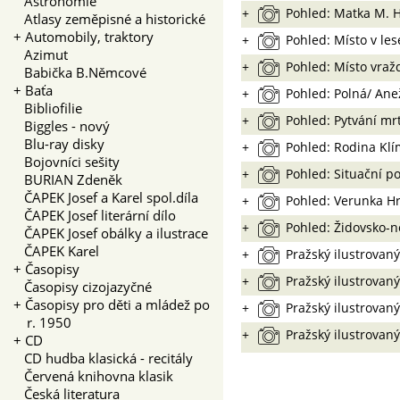
Astronomie
+
Pohled: Matka M. 
Atlasy zeměpisné a historické
+
Automobily, traktory
+
Pohled: Místo v les
Azimut
+
Pohled: Místo vraž
Babička B.Němcové
+
Baťa
+
Pohled: Polná/ An
Bibliofilie
+
Pohled: Pytvání mr
Biggles - nový
Blu-ray disky
+
Pohled: Rodina Kl
Bojovníci sešity
+
Pohled: Situační p
BURIAN Zdeněk
ČAPEK Josef a Karel spol.díla
+
Pohled: Verunka H
ČAPEK Josef literární dílo
+
Pohled: Židovsko-
ČAPEK Josef obálky a ilustrace
ČAPEK Karel
+
Pražský ilustrovaný
+
Časopisy
+
Pražský ilustrovaný
Časopisy cizojazyčné
+
Časopisy pro děti a mládež po
+
Pražský ilustrovaný
r. 1950
+
Pražský ilustrovaný
+
CD
CD hudba klasická - recitály
Červená knihovna klasik
Česká literatura