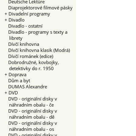
Deutsche Lektüre
Diaprojektorové filmové pásky
+
Divadelní programy
+
Divadlo
Divadlo - ostatní
Divadlo - programy s texty a
librety
Dívčí knihovna
Dívčí knihovna klasik (Modrá)
Dívčí románek (edice)
Dobrodružné, kovbojky,
detektivky do r. 1950
+
Doprava
Dům a byt
DUMAS Alexandre
+
DVD
DVD - originální disky v
náhradním obalu - če
DVD - originální disky v
náhradním obalu - dě
DVD - originální disky v
náhradním obalu - os
DVD - originální disky v