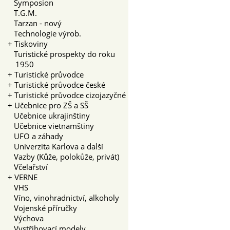
Symposion
T.G.M.
Tarzan - nový
Technologie výrob.
+
Tiskoviny
Turistické prospekty do roku
1950
+
Turistické průvodce
+
Turistické průvodce české
+
Turistické průvodce cizojazyčné
+
Učebnice pro ZŠ a SŠ
Učebnice ukrajinštiny
Učebnice vietnamštiny
UFO a záhady
Univerzita Karlova a další
Vazby (Kůže, polokůže, privát)
Včelařství
+
VERNE
VHS
Víno, vinohradnictví, alkoholy
Vojenské příručky
Výchova
Vystřihovací modely