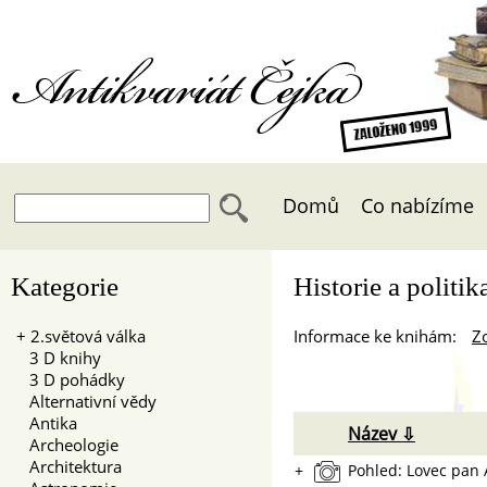
Antikvariát Čejka
Domů
Co nabízíme
Kategorie
Historie a politi
+
2.světová válka
Informace ke knihám:
Zo
3 D knihy
3 D pohádky
Alternativní vědy
Antika
Název ⇩
Archeologie
Architektura
+
Pohled: Lovec pan 