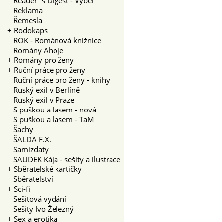
Reader´s Digest - Výběr
Reklama
Řemesla
+
Rodokaps
ROK - Románová knižnice
Romány Ahoje
+
Romány pro ženy
+
Ruční práce pro ženy
Ruční práce pro ženy - knihy
Ruský exil v Berlíně
Ruský exil v Praze
S puškou a lasem - nová
S puškou a lasem - TaM
Šachy
ŠALDA F.X.
Samizdaty
SAUDEK Kája - sešity a ilustrace
+
Sběratelské kartičky
Sběratelství
+
Sci-fi
Sešitová vydání
Sešity Ivo Železný
+
Sex a erotika