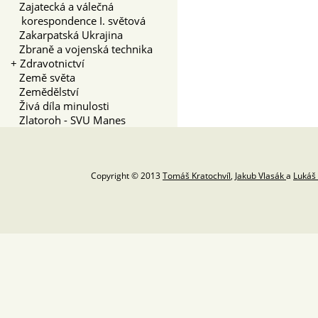
Zajatecká a válečná
korespondence I. světová
Zakarpatská Ukrajina
Zbraně a vojenská technika
+
Zdravotnictví
Země světa
Zemědělství
Živá díla minulosti
Zlatoroh - SVU Manes
Copyright © 2013
Tomáš Kratochvíl
,
Jakub Vlasák
a
Lukáš 