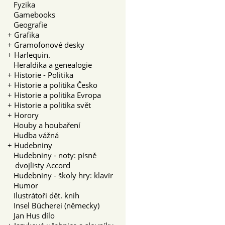
Fyzika
Gamebooks
Geografie
+
Grafika
+
Gramofonové desky
+
Harlequin.
Heraldika a genealogie
+
Historie - Politika
+
Historie a politika Česko
+
Historie a politika Evropa
+
Historie a politika svět
+
Horory
Houby a houbaření
Hudba vážná
+
Hudebniny
Hudebniny - noty: písně
dvojlisty Accord
Hudebniny - školy hry: klavír
Humor
Ilustrátoři dět. knih
Insel Bücherei (německy)
Jan Hus dílo