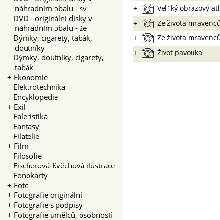
náhradním obalu - sv
+
Vel´ký obrazový at
DVD - originální disky v
+
Ze života mravenc
náhradním obalu - že
Dýmky, cigarety, tabák,
+
Ze života mravenců
doutníky
+
Život pavouka
Dýmky, doutníky, cigarety,
tabák
+
Ekonomie
Elektrotechnika
Encyklopedie
+
Exil
Faleristika
Fantasy
Filatelie
+
Film
Filosofie
Fischerová-Kvěchová ilustrace
Fonokarty
+
Foto
+
Fotografie originální
+
Fotografie s podpisy
+
Fotografie umělců, osobností