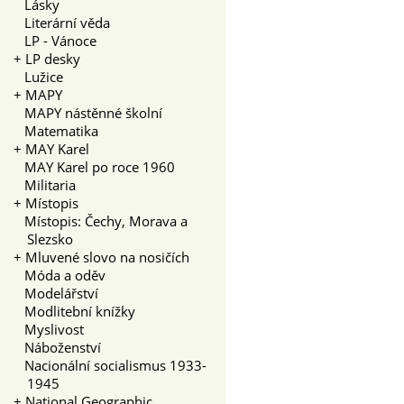
Lásky
Literární věda
LP - Vánoce
+
LP desky
Lužice
+
MAPY
MAPY nástěnné školní
Matematika
+
MAY Karel
MAY Karel po roce 1960
Militaria
+
Místopis
Místopis: Čechy, Morava a
Slezsko
+
Mluvené slovo na nosičích
Móda a oděv
Modelářství
Modlitební knížky
Myslivost
Náboženství
Nacionální socialismus 1933-
1945
+
National Geographic