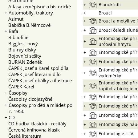
Astronomie
+
Blanokřídlí
Atlasy zeměpisné a historické
+
Automobily, traktory
+
Brouci
Azimut
+
Brouci a motýli ve f
Babička B.Němcové
+
Brouci čeledi sluné
+
Baťa
Bibliofilie
Entomologické příru
+
Biggles - nový
určování hmyzu
Blu-ray disky
+
Entomologické příru
Bojovníci sešity
+
Entomologické příru
BURIAN Zdeněk
ČAPEK Josef a Karel spol.díla
Entomologické přír
+
ČAPEK Josef literární dílo
vodoměrky
ČAPEK Josef obálky a ilustrace
Entomologické příru
+
ČAPEK Karel
kapitol z biologie
+
Časopisy
+
Entomologické příru
Časopisy cizojazyčné
+
Časopisy pro děti a mládež po
+
Entomologické příru
r. 1950
+
Entomologické příru
+
CD
CD hudba klasická - recitály
+
Entomologický náuč
Červená knihovna klasik
+
Entomologie I.-IV.
Česká literatura