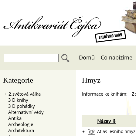
Antikvariát Čejka
Domů
Co nabízíme
Kategorie
Hmyz
+
2.světová válka
Informace ke knihám:
Zo
3 D knihy
3 D pohádky
Alternativní vědy
Antika
Název ⇩
Archeologie
Architektura
+
Atlas lesního hmyz