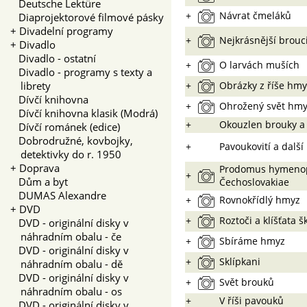
Deutsche Lektüre
+
Návrat čmeláků
Diaprojektorové filmové pásky
+
Divadelní programy
+
Nejkrásnější brouc
+
Divadlo
Divadlo - ostatní
+
O larvách muších
Divadlo - programy s texty a
librety
+
Obrázky z říše hm
Dívčí knihovna
+
Ohrožený svět hm
Dívčí knihovna klasik (Modrá)
+
Okouzlen brouky a
Dívčí románek (edice)
Dobrodružné, kovbojky,
+
Pavoukovití a další
detektivky do r. 1950
+
Doprava
Prodomus hymeno
+
Dům a byt
Čechoslovakiae
DUMAS Alexandre
+
Rovnokřídlý hmyz
+
DVD
+
Roztoči a klíšťata š
DVD - originální disky v
náhradním obalu - če
+
Sbíráme hmyz
DVD - originální disky v
+
Sklípkani
náhradním obalu - dě
DVD - originální disky v
+
Svět brouků
náhradním obalu - os
+
V říši pavouků
DVD - originální disky v