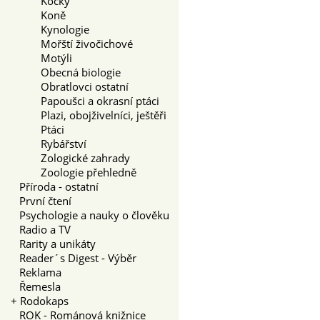
Kočky
Koně
Kynologie
Mořští živočichové
Motýli
Obecná biologie
Obratlovci ostatní
Papoušci a okrasní ptáci
Plazi, obojživelníci, ještěři
Ptáci
Rybářství
Zologické zahrady
Zoologie přehledně
Příroda - ostatní
První čtení
Psychologie a nauky o člověku
Radio a TV
Rarity a unikáty
Reader´s Digest - Výběr
Reklama
Řemesla
+
Rodokaps
ROK - Románová knižnice