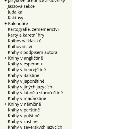
+
Jazykové učebnice a slovníky
Jazzová sekce
Judaika
Kaktusy
+
Kalendáře
Kartografie, zeměměřictví
Karty a karetní hry
Knihovna klasiků
Knihovnictví
Knihy s podpisem autora
+
Knihy v angličtině
Knihy v esperantu
Knihy v hebrejštině
Knihy v italštině
Knihy v japonštině
Knihy v jiných jazycích
Knihy v latině a starořečtině
Knihy v maďarštině
+
Knihy v němčině
Knihy v perštině
Knihy v polštině
Knihy v ruštině
Knihy v severských jazycích