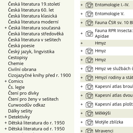
Česká literatura 19.století
+
Entomologie I.-IV.
Česká literatura 60. let
+
Entomologie V.
Česká literatura klasická
Česká literatura moderní
+
Fauna ČSR sv. 10 B
+
Česká literatura současná
Fauna RPR Insecta
+
Česká literatura středověká
Apidae
Česká literatura v sešitech
+
Hmyz
Česká poesie
+
Hmyz
Český jazyk, lingvistika
Cestopisy
+
Hmyz
Chemie
+
Hmyz ve službách 
Civilní obrana
Cizojazyčné knihy před r. 1900
+
Hmyzí rodiny a stá
+
Comics
+
Kapesní atlas brou
Čs. legie
Čtení pro dívky
+
Kapesní atlas dvo
Čtení pro ženy v sešitech
+
Kapesní atlas plošt
Curwoodův odkaz
Dálky sešity
+
Měkkýši
+
Detektivky
+
Motýle zblízka
+
Dětská literatura do r. 1950
+
Dětská literatura od r. 1950
+
Mravenci