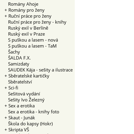
Romány Ahoje
+
Romány pro ženy
+
Ruční práce pro ženy
Ruční práce pro ženy - knihy
Ruský exil v Berlíně
Ruský exil v Praze
S puškou a lasem - nová
S puškou a lasem - TaM
Šachy
ŠALDA F.X.
Samizdaty
SAUDEK Kája - sešity a ilustrace
+
Sběratelské kartičky
Sběratelství
+
Sci-fi
Sešitová vydání
Sešity Ivo Železný
+
Sex a erotika
Sex a erotika - knihy foto
+
Skaut - Junák
Škola do kapsy (Hokr)
+
Skripta VŠ